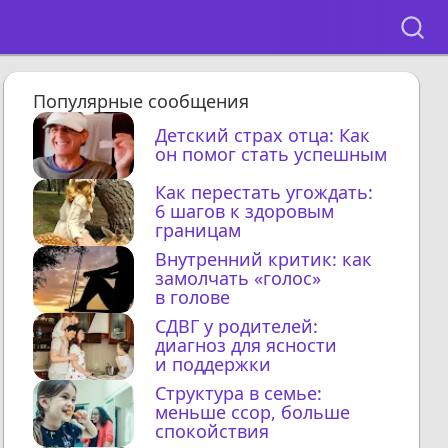
Популярные сообщения
Детский страх отца: Как
он помог стать успешным
Как перестать угождать:
6 шагов к здоровым
границам
Внутренний критик: как
замолчать «голос»
в голове
СДВГ у родителей:
диагноз для ясности
и поддержки
Структура в семье:
меньше ссор, больше
спокойствия