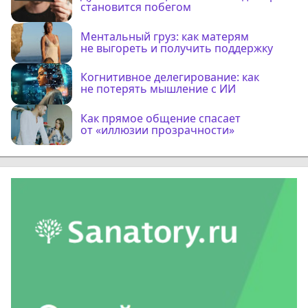
становится побегом
Ментальный груз: как матерям
не выгореть и получить поддержку
Когнитивное делегирование: как
не потерять мышление с ИИ
Как прямое общение спасает
от «иллюзии прозрачности»