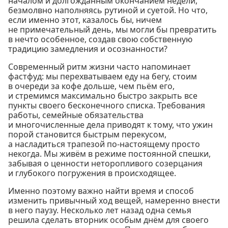
началом и долгожданным окончанием недели,
безмолвно наполняясь рутиной и суетой. Но что,
если именно этот, казалось бы, ничем
не примечательный день, мы могли бы превратить
в нечто особенное, создав свою собственную
традицию замедления и осознанности?
Современный ритм жизни часто напоминает
фастфуд: мы перехватываем еду на бегу, стоим
в очереди за кофе дольше, чем пьём его,
и стремимся максимально быстро закрыть все
пункты своего бесконечного списка. Требования
работы, семейные обязательства
и многочисленные дела приводят к тому, что ужин
порой становится быстрым перекусом,
а насладиться трапезой по-настоящему просто
некогда. Мы живём в режиме постоянной спешки,
забывая о ценности неторопливого созерцания
и глубокого погружения в происходящее.
Именно поэтому важно найти время и способ
изменить привычный ход вещей, намеренно внести
в него паузу. Несколько лет назад одна семья
решила сделать вторник особым днём для своего