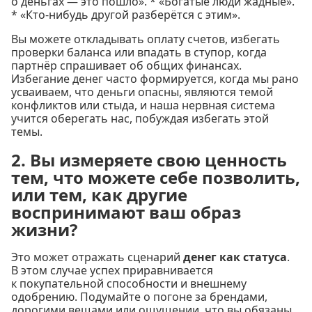
о деньгах — это пошло». * «Богатые люди жадные».
* «Кто-нибудь другой разберётся с этим».
Вы можете откладывать оплату счетов, избегать
проверки баланса или впадать в ступор, когда
партнёр спрашивает об общих финансах.
Избегание денег часто формируется, когда мы рано
усваиваем, что деньги опасны, являются темой
конфликтов или стыда, и наша нервная система
учится оберегать нас, побуждая избегать этой
темы.
2. Вы измеряете свою ценность
тем, что можете себе позволить,
или тем, как другие
воспринимают ваш образ
жизни?
Это может отражать сценарий
денег как статуса
.
В этом случае успех приравнивается
к покупательной способности и внешнему
одобрению. Подумайте о погоне за брендами,
дорогими вещами или ощущении, что вы обязаны