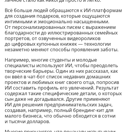
личное стало как никогда просто и легко.
Всё больше людей обращаются к ИИ-платформам
для создания подарков, которые ощущаются
интимными и эмоционально насыщенными.
От персонализированных писем с выражением
благодарности до иллюстрированных семейных
портретов, от озвученных видеороликов
до цифровых купонных книжек — технологии
незаметно меняют способы проявления заботы.
Например, многие студенты и молодые
специалисты используют ИИ, чтобы преодолеть
творческие барьеры. Один из них рассказал, как
он ввёл в чат-бот список недавних домашних
проектов и любимых книг своего отца, попросив
ИИ составить профиль его увлечений. Результат
содержал такие специфические детали, о которых
сын даже не догадывался. Другие применяют
ИИ для решения предпринимательских задач,
создавая, например, полный брендинг-кит для
малого бизнеса, что обычно обходится в сотни
и тысячи долларов.
Многие признаются, что поначалу испытывали