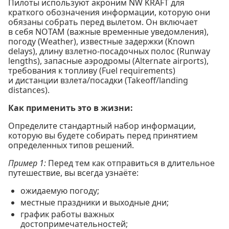
Пилоты используют акроним NW KRAFT для
краткого обозначения информации, которую они
обязаны собрать перед вылетом. Он включает
в себя NOTAM (важные временные уведомления),
погоду (Weather), известные задержки (Known
delays), длину взлетно-посадочных полос (Runway
lengths), запасные аэродромы (Alternate airports),
требования к топливу (Fuel requirements)
и дистанции взлета/посадки (Takeoff/landing
distances).
Как применить это в жизни:
Определите стандартный набор информации,
которую вы будете собирать перед принятием
определенных типов решений.
Пример 1:
Перед тем как отправиться в длительное
путешествие, вы всегда узнаёте:
ожидаемую погоду;
местные праздники и выходные дни;
график работы важных
достопримечательностей;