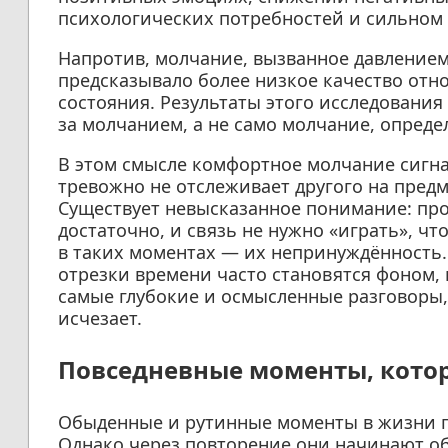
психологических потребностей и сильном 
Напротив, молчание, вызванное давлением
предсказывало более низкое качество от
состояния. Результаты этого исследовани
за молчанием, а не само молчание, определ
В этом смысле комфортное молчание сигнал
тревожно не отслеживает другого на пред
Существует невысказанное понимание: про
достаточно, и связь не нужно «играть», чт
в таких моментах — их непринуждённость. 
отрезки времени часто становятся фоном,
самые глубокие и осмысленные разговоры,
исчезает.
Повседневные моменты, котор
Обыденные и рутинные моменты в жизни п
Однако через повторение они начинают о