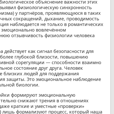
биологическое объяснение важности этих
 выявил физиологическую синхронность
низма) у партнёров, проявляющуюся в таких
ечных сокращений, дыхание, проводимость
ация наблюдается не только в романтических
и эмоционально вовлечённом
еннюю отзывчивость физиологии человека
 действует как сигнал безопасности для
 более глубокой близости, повышению
ивной сорегуляции — способности взаимно
ьное состояние друг друга. Человек
е близких людей для поддержания
ния защиты. Это эмоциональное наблюдение
альной биологии.
ройки формируют эмоциональную
ительно снижают трения в отношениях
даже краткие и уместные «проверки»
?») лишь формализуют процесс, который наша