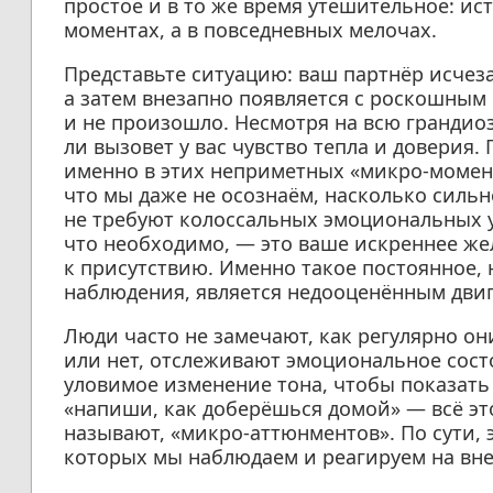
простое и в то же время утешительное: ис
моментах, а в повседневных мелочах.
Представьте ситуацию: ваш партнёр исчеза
а затем внезапно появляется с роскошным 
и не произошло. Несмотря на всю грандиоз
ли вызовет у вас чувство тепла и доверия
именно в этих неприметных «микро-момент
что мы даже не осознаём, насколько силь
не требуют колоссальных эмоциональных у
что необходимо, — это ваше искреннее же
к присутствию. Именно такое постоянное,
наблюдения, является недооценённым двиг
Люди часто не замечают, как регулярно он
или нет, отслеживают эмоциональное состо
уловимое изменение тона, чтобы показат
«напиши, как доберёшься домой» — всё эт
называют, «микро-аттюнментов». По сути, 
которых мы наблюдаем и реагируем на вне