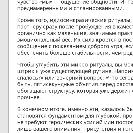
чувство «мы» — ощущение общности. Интер
преднамеренными и спланированными.
Кроме того, идиосинкразические ритуалы,
партнёру сразу после пробуждения в качес
органично как маленькие, значимые практ
эмоциональный вес. Их сила кроется в пост
сообщение с пожеланием доброго утра, есл
обеспечить больше стабильности, чем ред
Чтобы углубить эти микро-ритуалы, вы м
штрих к уже существующей рутине. Наприм
спалось?» или вечерний вопрос: «Что сего
быть, пятисекундные объятия перед расст
обогащают структуру, которая уже держит
прочнее.
В конечном итоге, именно эти, казалось 
становятся фундаментом для глубокой, пр
не требуют героических усилий или посто
лишь вашего внимания, присутствия и гот