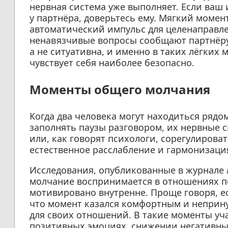
нервная система уже выполняет. Если ваш 
у партнёра, доверьтесь ему. Мягкий моме
автоматический импульс для целенаправле
ненавязчивые вопросы сообщают партнёру,
а не ситуативна, и именно в таких лёгких
чувствует себя наиболее безопасно.
Моменты общего молчания
Когда два человека могут находиться рядо
заполнять паузы разговором, их нервные 
или, как говорят психологи, сорегулирова
естественное расслабление и гармонизаци
Исследования, опубликованные в журнале
молчание воспринимается в отношениях по
мотивировано внутренне. Проще говоря, 
что момент казался комфортным и неприн
для своих отношений. В такие моменты уч
позитивных эмоциях, снижении негативн