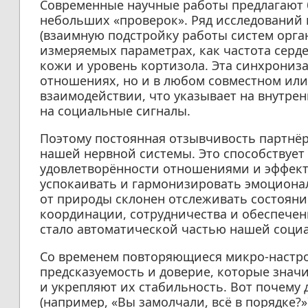
Современные научные работы предлагают 
небольших «проверок». Ряд исследований
(взаимную подстройку работы систем орга
измеряемых параметрах, как частота серд
кожи и уровень кортизола. Эта синхрониз
отношениях, но и в любом совместном ил
взаимодействии, что указывает на внутр
на социальные сигналы.
Поэтому постоянная отзывчивость партнёра
нашей нервной системы. Это способствует
удовлетворённости отношениями и эффект
успокаивать и гармонизировать эмоционал
от природы склонен отслеживать состояни
координации, сотрудничества и обеспече
стало автоматической частью нашей соци
Со временем повторяющиеся микро-наст
предсказуемость и доверие, которые знач
и укрепляют их стабильность. Вот почему 
(например, «Вы замолчали, всё в порядке