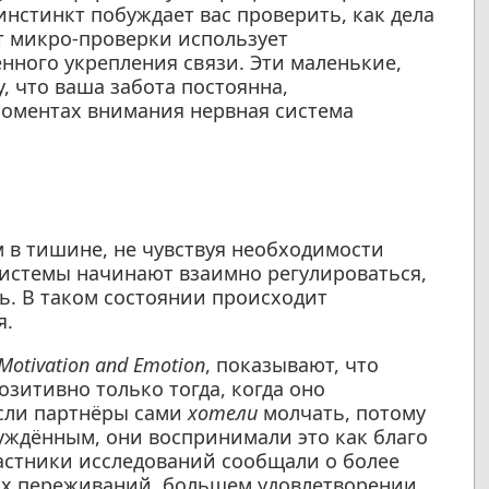
инстинкт побуждает вас проверить, как дела
нт микро-проверки использует
нного укрепления связи. Эти маленькие,
 что ваша забота постоянна,
 моментах внимания нервная система
м в тишине, не чувствуя необходимости
системы начинают взаимно регулироваться,
ть. В таком состоянии происходит
я.
Motivation and Emotion
, показывают, что
зитивно только тогда, когда оно
если партнёры сами
хотели
молчать, потому
уждённым, они воспринимали это как благо
астники исследований сообщали о более
ых переживаний, большем удовлетворении