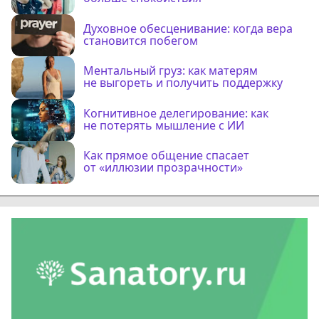
Духовное обесценивание: когда вера
становится побегом
Ментальный груз: как матерям
не выгореть и получить поддержку
Когнитивное делегирование: как
не потерять мышление с ИИ
Как прямое общение спасает
от «иллюзии прозрачности»