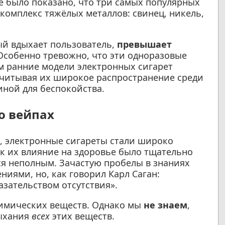
е было показано, что три самых популярных
комплекс тяжёлых металлов: свинец, никель,
ый вдыхает пользователь,
превышает
Особенно тревожно, что эти одноразовые
м ранние модели электронных сигарет
Учитывая их широкое распространение среди
иной для беспокойства.
о вейпах
и, электронные сигареты стали широко
ак их влияние на здоровье было тщательно
ся неполным. Зачастую пробелы в знаниях
ями, но, как говорил Карл Саган:
азательством отсутствия».
имических веществ. Однако мы
не знаем
,
дыхания
всех
этих веществ.