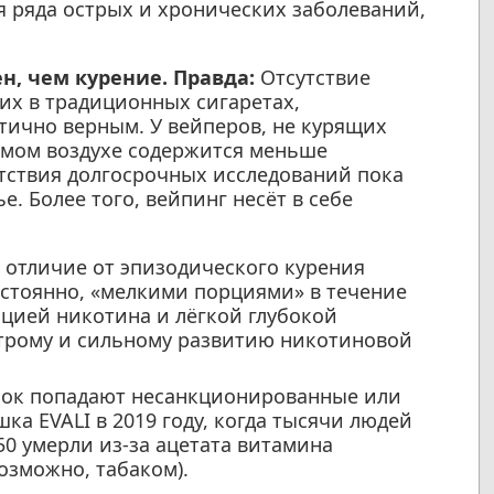
 ряда острых и хронических заболеваний,
н, чем курение.
Правда:
Отсутствие
их в традиционных сигаретах,
тично верным. У вейперов, не курящих
емом воздухе содержится меньше
утствия долгосрочных исследований пока
. Более того, вейпинг несёт в себе
 отличие от эпизодического курения
остоянно, «мелкими порциями» в течение
ацией никотина и лёгкой глубокой
строму и сильному развитию никотиновой
ок попадают несанкционированные или
а EVALI в 2019 году, когда тысячи людей
50 умерли из-за ацетата витамина
возможно, табаком).