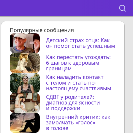
Популярные сообщения
Детский страх отца: Как
он помог стать успешным
Как перестать угождать:
6 шагов к здоровым
границам
Как наладить контакт
с телом и стать по-
настоящему счастливым
СДВГ у родителей:
диагноз для ясности
и поддержки
Внутренний критик: как
замолчать «голос»
в голове