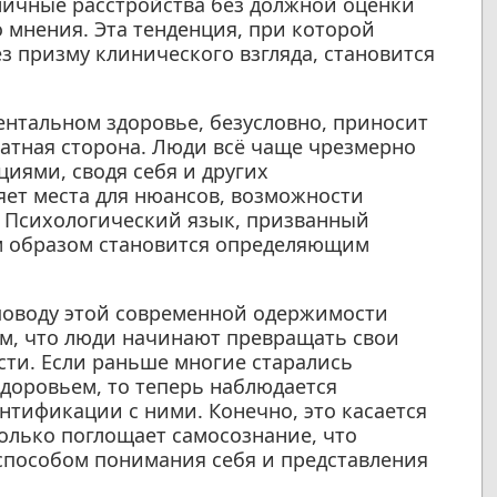
ичные расстройства без должной оценки
 мнения. Эта тенденция, при которой
з призму клинического взгляда, становится
ентальном здоровье, безусловно, приносит
ратная сторона. Люди всё чаще чрезмерно
иями, сводя себя и других
яет места для нюансов, возможности
 Психологический язык, призванный
м образом становится определяющим
поводу этой современной одержимости
м, что люди начинают превращать свои
сти. Если раньше многие старались
доровьем, то теперь наблюдается
нтификации с ними. Конечно, это касается
только поглощает самосознание, что
способом понимания себя и представления