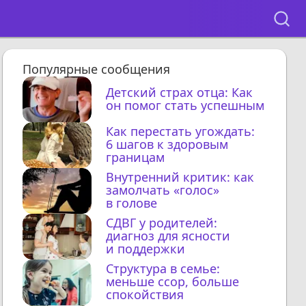
Популярные сообщения
Детский страх отца: Как
он помог стать успешным
Как перестать угождать:
6 шагов к здоровым
границам
Внутренний критик: как
замолчать «голос»
в голове
СДВГ у родителей:
диагноз для ясности
и поддержки
Структура в семье:
меньше ссор, больше
спокойствия