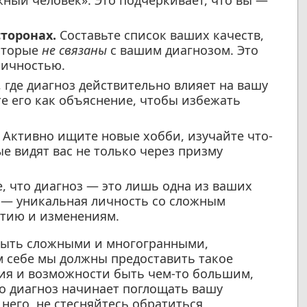
жный человек». Это подчёркивает, что вы —
сторонах.
Составьте список ваших качеств,
которые
не связаны
с вашим диагнозом. Это
личностью.
где диагноз действительно влияет на вашу
те его как объяснение, чтобы избежать
Активно ищите новые хобби, изучайте что-
е видят вас не только через призму
 что диагноз — это лишь одна из ваших
Вы — уникальная личность со сложным
итию и изменениям.
быть сложными и многогранными,
м себе мы должны предоставить такое
тия и возможности быть чем-то большим,
что диагноз начинает поглощать вашу
 него, не стесняйтесь обратиться