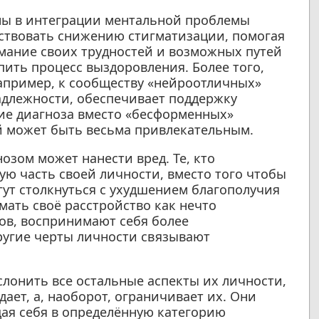
ны в интеграции ментальной проблемы
ствовать снижению стигматизации, помогая
мание своих трудностей и возможных путей
ить процесс выздоровления. Более того,
апример, к сообществу «нейроотличных»
длежности, обеспечивает поддержку
ие диагноза вместо «бесформенных»
й может быть весьма привлекательным.
зом может нанести вред. Те, кто
ую часть своей личности, вместо того чтобы
гут столкнуться с ухудшением благополучия
ать своё расстройство как нечто
ов, воспринимают себя более
ругие черты личности связывают
слонить все остальные аспекты их личности,
ает, а, наоборот, ограничивает их. Они
ая себя в определённую категорию