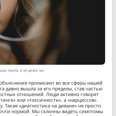
ишь часть, а не целое «я».
 объяснения проникают во все сферы нашей
а давно вышла за его пределы, став частью
остных отношений. Люди активно говорят
тинге» или «токсичности», а «нарциссов»
. Такая «диагностика на диване» не просто
почти нормой. Мы склонны видеть симптомы