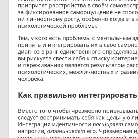
приоритет расстройства в своём самовосп
за фиксированное самоощущение не спосо
ни личностному росту, особенно когда эта
психологической проблемы.
Тем, у кого есть проблемы с ментальным зд
принять и интегрировать их в своё самопо
диагноз в ранг единственного определяюще
вы рискуете свести себя к списку критерие
и переживаниях является результатом рас
психологических, межличностных и разв
человека.
Как правильно интегрировать
Вместо того чтобы чрезмерно привязыватьс
следует воспринимать себя как цельную л
Интеграция идентичности
расширяет
само
напротив,
ограничивает
его. Чрезмерная и
уменьшает чувство контроля над своей ж