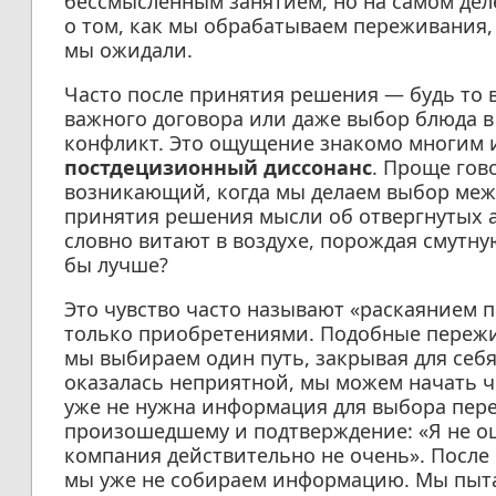
бессмысленным занятием, но на самом дел
о том, как мы обрабатываем переживания, 
мы ожидали.
Часто после принятия решения — будь то 
важного договора или даже выбор блюда 
конфликт. Это ощущение знакомо многим и
постдецизионный диссонанс
. Проще гов
возникающий, когда мы делаем выбор меж
принятия решения мысли об отвергнутых а
словно витают в воздухе, порождая смутную
бы лучше?
Это чувство часто называют «раскаянием п
только приобретениями. Подобные пережив
мы выбираем один путь, закрывая для себя
оказалась неприятной, мы можем начать ч
уже не нужна информация для выбора пер
произошедшему и подтверждение: «Я не оши
компания действительно не очень». После 
мы уже не собираем информацию. Мы пыта