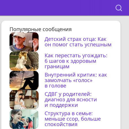
Популярные сообщения
Детский страх отца: Как
он помог стать успешным
Как перестать угождать:
6 шагов к здоровым
границам
Внутренний критик: как
замолчать «голос»
в голове
СДВГ у родителей:
диагноз для ясности
и поддержки
Структура в семье:
меньше ссор, больше
спокойствия