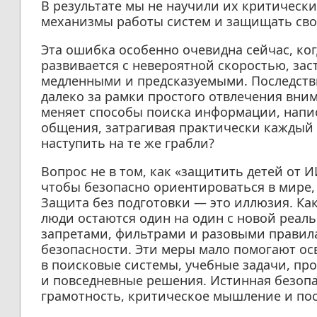
В результате мы не научили их критичес
механизмы работы систем и защищать св
Эта ошибка особенно очевидна сейчас, ког
развивается с невероятной скоростью, зас
медленными и предсказуемыми. Последств
далеко за рамки простого отвлечения вни
меняет способы поиска информации, напис
общения, затрагивая практически каждый 
наступить на те же грабли?
Вопрос не в том, как «защитить детей от И
чтобы безопасно ориентироваться в мире
Защита без подготовки — это иллюзия. Ка
люди остаются один на один с новой реа
запретами, фильтрами и разовыми прави
безопасности. Эти меры мало помогают ос
в поисковые системы, учебные задачи, пр
и повседневные решения. Истинная безоп
грамотность, критическое мышление и пос