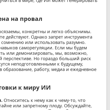
учиться в мире, где ИИ может генерировать
ена на провал
осязаемы, конкретны и легко объяснимы.
те действуют. Однако запрет инструмента
ь сомнению или использовать разумно.
навыков саморегуляции. Если мы будем
ать или демонизировать, мы, возможно,
й перспективе. Но гораздо больший риск
жутся неподготовленными к будущему,
в образование, работу, медиа и ежедневное
товки к миру ИИ
.
Относитесь к нему как к чему-то, что
 тайне или запретному плоду. Обсуждайте,