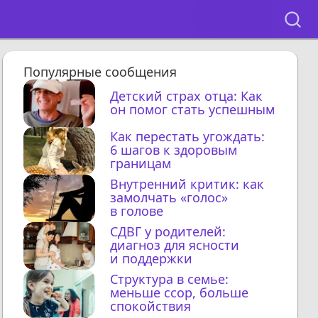
Популярные сообщения
Детский страх отца: Как
он помог стать успешным
Как перестать угождать:
6 шагов к здоровым
границам
Внутренний критик: как
замолчать «голос»
в голове
СДВГ у родителей:
диагноз для ясности
и поддержки
Структура в семье:
меньше ссор, больше
спокойствия