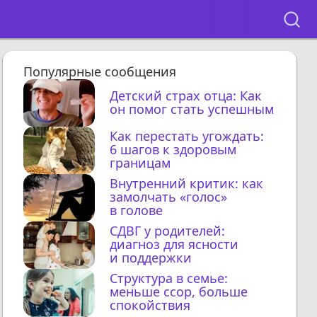
Популярные сообщения
Детский страх отца: Как
он помог стать успешным
Как перестать угождать:
6 шагов к здоровым
границам
Внутренний критик: как
замолчать «голос»
в голове
СДВГ у родителей:
диагноз для ясности
и поддержки
Структура в семье:
меньше ссор, больше
спокойствия