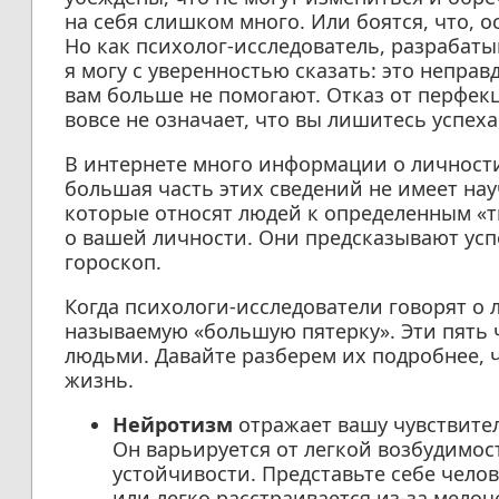
на себя слишком много. Или боятся, что, 
Но как психолог-исследователь, разраба
я могу с уверенностью сказать: это непра
вам больше не помогают. Отказ от перфек
вовсе не означает, что вы лишитесь успеха
В интернете много информации о личности 
большая часть этих сведений не имеет на
которые относят людей к определенным «ти
о вашей личности. Они предсказывают успе
гороскоп.
Когда психологи-исследователи говорят о 
называемую «большую пятерку». Эти пять
людьми. Давайте разберем их подробнее, 
жизнь.
Нейротизм
отражает вашу чувствител
Он варьируется от легкой возбудимос
устойчивости. Представьте себе челов
или легко расстраивается из-за мело