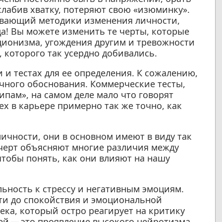
ослабив хватку, потеряют свою «изюминку».
тывающий методики изменения личности,
вда! Вы можете изменить те черты, которые
ционизма, угождения другим и тревожности
, которого так усердно добивались.
и тестах для ее определения. К сожалению,
учного обоснования. Коммерческие тесты,
пам», на самом деле мало что говорят
х в карьере примерно так же точно, как
личности, они в основном имеют в виду так
 черт объясняют многие различия между
чтобы понять, как они влияют на нашу
ьность к стрессу и негативным эмоциям.
ти до спокойствия и эмоциональной
ека, который остро реагирует на критику
чей — это проявление высокого нейротизма.