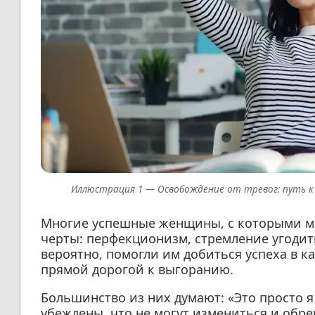
Освобождение от тревог: путь к
Многие успешные женщины, с которыми мн
черты: перфекционизм, стремление угодить
вероятно, помогли им добиться успеха в к
прямой дорогой к выгоранию.
Большинство из них думают: «Это просто я
убеждены, что не могут измениться и обр