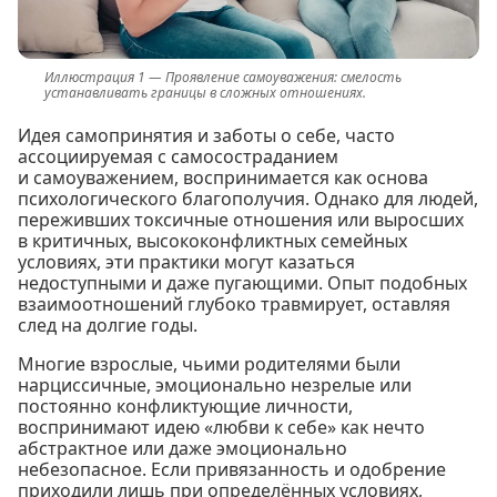
Проявление самоуважения: смелость
устанавливать границы в сложных отношениях.
Идея самопринятия и заботы о себе, часто
ассоциируемая с самосостраданием
и самоуважением, воспринимается как основа
психологического благополучия. Однако для людей,
переживших токсичные отношения или выросших
в критичных, высококонфликтных семейных
условиях, эти практики могут казаться
недоступными и даже пугающими. Опыт подобных
взаимоотношений глубоко травмирует, оставляя
след на долгие годы.
Многие взрослые, чьими родителями были
нарциссичные, эмоционально незрелые или
постоянно конфликтующие личности,
воспринимают идею «любви к себе» как нечто
абстрактное или даже эмоционально
небезопасное. Если привязанность и одобрение
приходили лишь при определённых условиях,