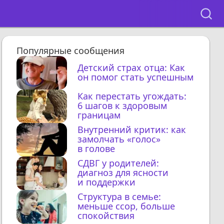
Популярные сообщения
Детский страх отца: Как
он помог стать успешным
Как перестать угождать:
6 шагов к здоровым
границам
Внутренний критик: как
замолчать «голос»
в голове
СДВГ у родителей:
диагноз для ясности
и поддержки
Структура в семье:
меньше ссор, больше
спокойствия