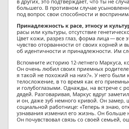
в других, это подтверждает, что ты не случ
большего. В противном случае усыновленны
под вопрос свои способности и воспринима
Принадлежность к расе, этносу и культу
расы или культуры, отсутствие генетическ
Цвет кожи, разрез глаз, форма лица — все
чувство оторванности от своих корней и 
об идентичности и принадлежности. Им сл
Вспомните историю 12-летнего Маркуса, к
Он очень любил своих приемных родителей
я такой не похожий на них?». У него были 
телосложение, в то время как его приемн
и голубоглазыми. Однажды, на встрече с р
дядей. Разговаривая, Маркус вдруг заметил,
и он, даже зуб немного кривой. Он замер,
социальной работнице: «Теперь я знаю, отк
узнавания изменил его жизнь. Он больше н
Он почувствовал связь со своей семьей, о