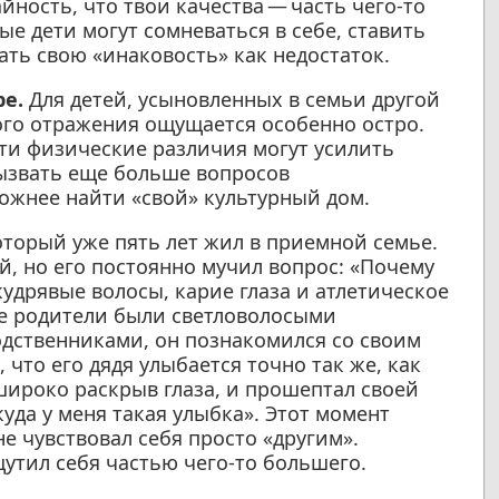
айность, что твои качества — часть чего-то
е дети могут сомневаться в себе, ставить
ть свою «инаковость» как недостаток.
ре.
Для детей, усыновленных в семьи другой
ого отражения ощущается особенно остро.
 эти физические различия могут усилить
вызвать еще больше вопросов
ожнее найти «свой» культурный дом.
оторый уже пять лет жил в приемной семье.
, но его постоянно мучил вопрос: «Почему
кудрявые волосы, карие глаза и атлетическое
ые родители были светловолосыми
одственниками, он познакомился со своим
 что его дядя улыбается точно так же, как
 широко раскрыв глаза, и прошептал своей
уда у меня такая улыбка». Этот момент
е чувствовал себя просто «другим».
щутил себя частью чего-то большего.