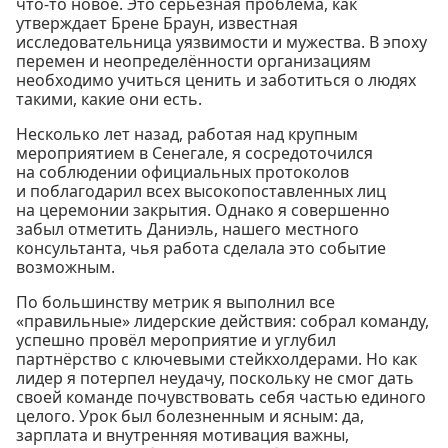
что-то новое. Это серьёзная проблема, как
утверждает Брене Браун, известная
исследовательница уязвимости и мужества. В эпоху
перемен и неопределённости организациям
необходимо учиться ценить и заботиться о людях
такими, какие они есть.
Несколько лет назад, работая над крупным
мероприятием в Сенегале, я сосредоточился
на соблюдении официальных протоколов
и поблагодарил всех высокопоставленных лиц
на церемонии закрытия. Однако я совершенно
забыл отметить Даниэль, нашего местного
консультанта, чья работа сделала это событие
возможным.
По большинству метрик я выполнил все
«правильные» лидерские действия: собрал команду,
успешно провёл мероприятие и углубил
партнёрство с ключевыми стейкхолдерами. Но как
лидер я потерпел неудачу, поскольку не смог дать
своей команде почувствовать себя частью единого
целого. Урок был болезненным и ясным: да,
зарплата и внутренняя мотивация важны,