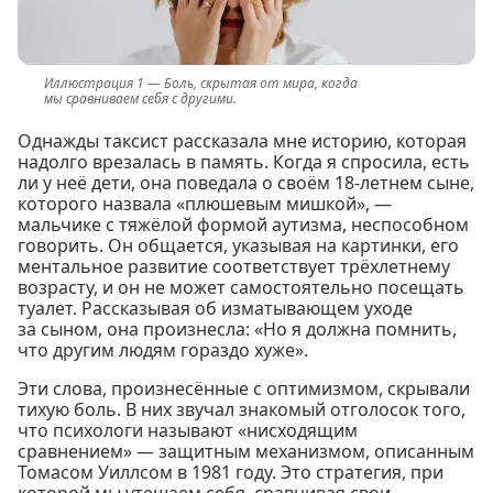
Боль, скрытая от мира, когда
мы сравниваем себя с другими.
Однажды таксист рассказала мне историю, которая
надолго врезалась в память. Когда я спросила, есть
ли у неё дети, она поведала о своём 18-летнем сыне,
которого назвала «плюшевым мишкой», —
мальчике с тяжёлой формой аутизма, неспособном
говорить. Он общается, указывая на картинки, его
ментальное развитие соответствует трёхлетнему
возрасту, и он не может самостоятельно посещать
туалет. Рассказывая об изматывающем уходе
за сыном, она произнесла: «Но я должна помнить,
что другим людям гораздо хуже».
Эти слова, произнесённые с оптимизмом, скрывали
тихую боль. В них звучал знакомый отголосок того,
что психологи называют «нисходящим
сравнением» — защитным механизмом, описанным
Томасом Уиллсом в 1981 году. Это стратегия, при