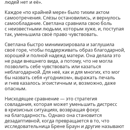
людей нет и её».
Каждое «по крайней мере» было тихим актом
самоотречения. Слёзы остановились, и вернулось
самообладание. Светлана сравнила свою боль
с неизвестными людьми, которым хуже, и, поступая
так, уменьшила своё право чувствовать.
Светлана быстро минимизировала и заглушила
своё горе, чтобы поддерживать образ благодарной,
хорошей и полной надежд матери. Она делала это
не ради внешнего вида, а потому, что не могла
позволить себе чувствовать или казаться
неблагодарной. Для неё, как и для многих, кто мог
бы назвать себя «угодником», выражать печаль
и гнев казалось эгоистичным и, возможно, даже
опасным.
Нисходящее сравнение — это стратегия
совладания, которая может уменьшить дистресс
в кризисных ситуациях, возвращая фокус
на благодарность. Однако она становится
дезадаптивной, когда превращается в то, что
исследовательница Брене Браун и другие называют