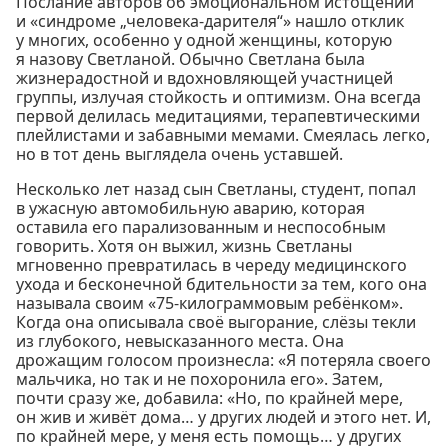
Послание авторов об эмоциональном истощении
и «синдроме „человека-дарителя“» нашло отклик
у многих, особенно у одной женщины, которую
я назову Светланой. Обычно Светлана была
жизнерадостной и вдохновляющей участницей
группы, излучая стойкость и оптимизм. Она всегда
первой делилась медитациями, терапевтическими
плейлистами и забавными мемами. Смеялась легко,
но в тот день выглядела очень уставшей.
Несколько лет назад сын Светланы, студент, попал
в ужасную автомобильную аварию, которая
оставила его парализованным и неспособным
говорить. Хотя он выжил, жизнь Светланы
мгновенно превратилась в череду медицинского
ухода и бесконечной бдительности за тем, кого она
называла своим «75-килограммовым ребёнком».
Когда она описывала своё выгорание, слёзы текли
из глубокого, невысказанного места. Она
дрожащим голосом произнесла: «Я потеряла своего
мальчика, но так и не похоронила его». Затем,
почти сразу же, добавила: «Но, по крайней мере,
он жив и живёт дома… у других людей и этого нет. И,
по крайней мере, у меня есть помощь… у других