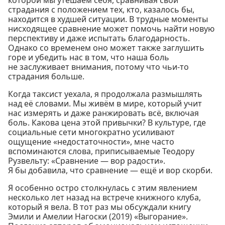
которой мы утешаем себя, сравнивая свои
страдания с положением тех, кто, казалось бы,
находится в худшей ситуации. В трудные моменты
нисходящее сравнение может помочь найти новую
перспективу и даже испытать благодарность.
Однако со временем оно может также заглушить
горе и убедить нас в том, что наша боль
не заслуживает внимания, потому что чьи-то
страдания больше.
Когда таксист уехала, я продолжала размышлять
над её словами. Мы живём в мире, который учит
нас измерять и даже ранжировать всё, включая
боль. Какова цена этой привычки? В культуре, где
социальные сети многократно усиливают
ощущение «недостаточности», мне часто
вспоминаются слова, приписываемые Теодору
Рузвельту: «Сравнение — вор радости».
Я бы добавила, что сравнение — ещё и вор скорби.
Я особенно остро столкнулась с этим явлением
несколько лет назад на встрече книжного клуба,
который я вела. В тот раз мы обсуждали книгу
Эмили и Амелии Нагоски (2019) «Выгорание».