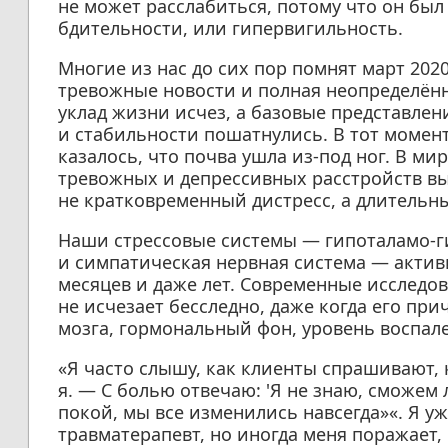
не может расслабиться, потому что он бы
бдительности, или гипервигильность.
Многие из нас до сих пор помнят март 2020
тревожные новости и полная неопределён
уклад жизни исчез, а базовые представлен
и стабильности пошатнулись. В тот момент
казалось, что почва ушла из-под ног. В м
тревожных и депрессивных расстройств вы
не кратковременный дистресс, а длительн
Наши стрессовые системы — гипоталамо-г
и симпатическая нервная система — акти
месяцев и даже лет. Современные исследо
не исчезает бесследно, даже когда его пр
мозга, гормональный фон, уровень воспал
«Я часто слышу, как клиенты спрашивают, к
я. — С болью отвечаю: 'Я не знаю, сможем 
покой, мы все изменились навсегда»«. Я у
травматерапевт, но иногда меня поражает,