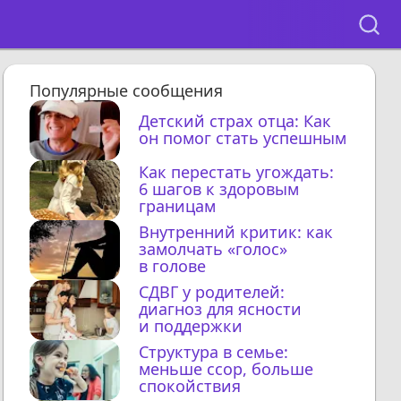
Популярные сообщения
Детский страх отца: Как
он помог стать успешным
Как перестать угождать:
6 шагов к здоровым
границам
Внутренний критик: как
замолчать «голос»
в голове
СДВГ у родителей:
диагноз для ясности
и поддержки
Структура в семье:
меньше ссор, больше
спокойствия