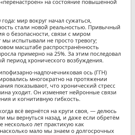
л «перенастроен» на состояние повышенной
 года: мир вокруг начал сужаться,
ность стали новой реальностью. Привычный
ия о безопасности, связи с миром
 мы испытывали не просто тревогу;
ировом масштабе распространённость
росла примерно на 25%. За этим последовал
ый период хронического возбуждения.
ипофизарно-надпочечниковая ось (ГГН)
вировались многократно на протяжении
вания показывают, что хронический стресс
ичина уходит. Он изменяет нейронные связи
ения и когнитивную гибкость.
огда всё вернётся на круги своя, — делюсь
ли мы вернуться назад, и даже если обретём
же несколько лет практикую как
 насколько мало мы знаем о долгосрочных