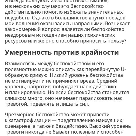
Я всегда волнуюсь из-за плотных стыковок,
и в нескольких случаях это беспокойство
действительно помогло избежать значительных
неудобств. Однако в большинстве других поездок
мои волнения оказывались напрасными. Возникает
закономерный вопрос: является ли беспокойство
нездоровым истощением наших психических
ресурсов или же оно способно приносить пользу?
Умеренность против крайности
Взаимосвязь между беспокойством и его
полезностью можно описать как перевёрнутую U-
образную кривую. Низкий уровень беспокойства
не мотивирует и не причиняет вреда. Средний
уровень, напротив, побуждает нас к действию
и планированию. Но если беспокойства становится
слишком много, оно начинает парализовать нас
тревогой, подавлять и лишать сил.
Чрезмерное беспокойство может привести
к катастрофизации — представлению наихудших
сценариев, а также к бездействию. Высокий уровень
тревоги никогда не бывает полезным и способен