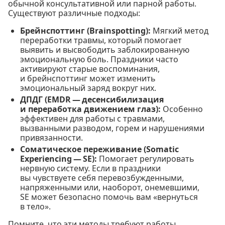
обычной консультативной или парной работы.
Существуют различные подходы:
Брейнспоттинг (Brainspotting):
Мягкий метод
переработки травмы, который помогает
выявить и высвободить заблокированную
эмоциональную боль. Праздники часто
активируют старые воспоминания,
и брейнспоттинг может изменить
эмоциональный заряд вокруг них.
ДПДГ (EMDR — десенсибилизация
и переработка движением глаз):
Особенно
эффективен для работы с травмами,
вызванными разводом, горем и нарушениями
привязанности.
Соматическое переживание (Somatic
Experiencing — SE):
Помогает регулировать
нервную систему. Если в праздники
вы чувствуете себя перевозбужденными,
напряженными или, наоборот, онемевшими,
SE может безопасно помочь вам «вернуться
в тело».
Помните, что эти методы требуют работы