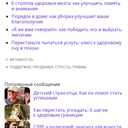
6 столпов здоровья мозга: как улучшить память
и внимание
Порядок в доме: как уборка улучшает ваше
благополучие
«Я же вам говорил!»: как победить эго и выбрать
эмпатию
Перестаньте пытаться уснуть: ключ к здоровому
сну и покою
METANAUT.RU
ПОДДЕРЖКИ
,
ПРАЗДНИКИ
,
СТРЕССЫ
,
ТРАВМЫ
Популярные сообщения
Детский страх отца: Как он помог стать
успешным
Как перестать угождать: 6 шагов
к здоровым границам
СДВГ у родителей: диагноз для ясности