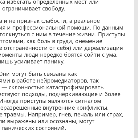
ка избегать определённых мест или
и ограничивает свободу.
 и не признак слабости, а реальное
ия и профессиональной помощи. По данным
столкнуться с ним в течение жизни. Приступы
томами, как боль в груди, онемение
 отстранённости от себя) или дереализация
 моменты люди нередко боятся сойти с ума,
лишь усиливает панику.
Они могут быть связаны как
ми в работе нейромедиаторов, так
в — склонностью катастрофизировать
ествуют подходы, подчёркивающие и более
 Иногда приступы являются сигналом
 неразрешённые внутренние конфликты,
травмы. Например, гнев, печаль или страх,
ли выражены или осознаны, могут
 панических состояний.