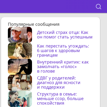
Популярные сообщения
Детский страх отца: Как
он помог стать успешным
Как перестать угождать:
6 шагов к здоровым
границам
Внутренний критик: как
замолчать «голос»
в голове
СДВГ у родителей:
диагноз для ясности
и поддержки
Структура в семье:
меньше ссор, больше
спокойствия