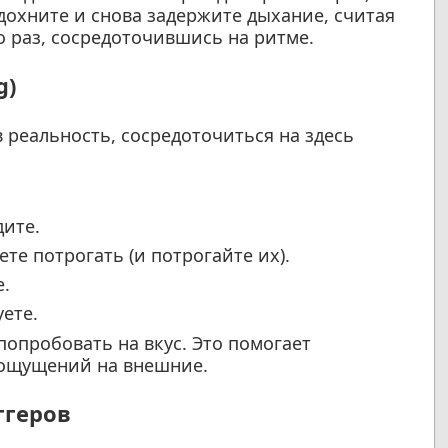
дохните и снова задержите дыхание, считая
о раз, сосредоточившись на ритме.
g)
в реальность, сосредоточиться на здесь
дите.
те потрогать (и потрогайте их).
е.
уете.
попробовать на вкус. Это помогает
 ощущений на внешние.
ггеров