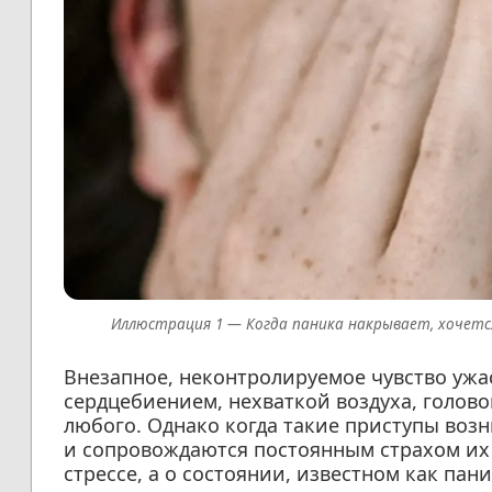
Когда паника накрывает, хочетс
Внезапное, неконтролируемое чувство уж
сердцебиением, нехваткой воздуха, голов
любого. Однако когда такие приступы во
и сопровождаются постоянным страхом их 
стрессе, а о состоянии, известном как па