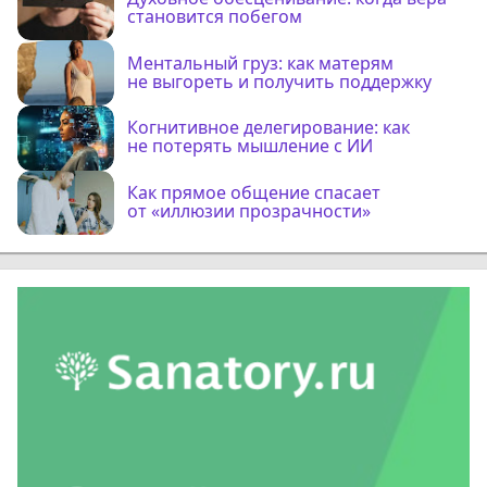
становится побегом
Ментальный груз: как матерям
не выгореть и получить поддержку
Когнитивное делегирование: как
не потерять мышление с ИИ
Как прямое общение спасает
от «иллюзии прозрачности»