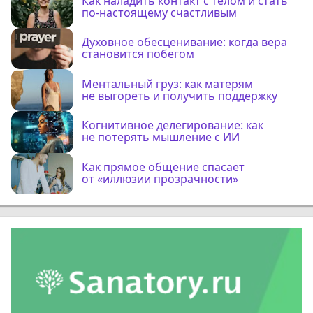
Как наладить контакт с телом и стать
по-настоящему счастливым
Духовное обесценивание: когда вера
становится побегом
Ментальный груз: как матерям
не выгореть и получить поддержку
Когнитивное делегирование: как
не потерять мышление с ИИ
Как прямое общение спасает
от «иллюзии прозрачности»