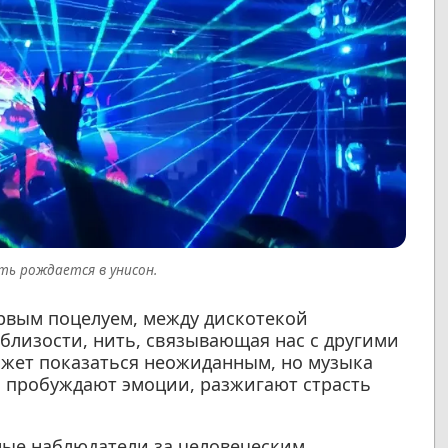
ть рождается в унисон.
рвым поцелуем, между дискотекой
близости, нить, связывающая нас с другими
ожет показаться неожиданным, но музыка
и пробуждают эмоции, разжигают страсть
ные наблюдатели за человеческим