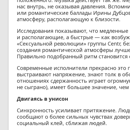
положенного. Музыка действует так же. 
нас внутрь, не оказывая давления. Вспом
или романтические баллады Ирины Дубцово
атмосферу, располагающую к близости.
Исследования показывают, что медленные
и располагающие, а быстрые — как возбу
«Сексуальной революции» группы Centr, бе
создания романтической атмосферы лучше
Правильно подобранный ритм становится 
Современные исполнители прекрасно это 
выстраивают напряжение, знают толк в об
отношениях сдержанность играет огромную 
не сыграно), имеет большее значение, чем
Двигаясь в унисон
Синхронность усиливает притяжение. Люди
сообщают о более сильных чувствах довер
социальный клей, сближая людей.