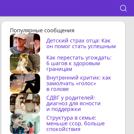
Популярные сообщения
Детский страх отца: Как
он помог стать успешным
Как перестать угождать:
6 шагов к здоровым
границам
Внутренний критик: как
замолчать «голос»
в голове
СДВГ у родителей:
диагноз для ясности
и поддержки
Структура в семье:
меньше ссор, больше
спокойствия