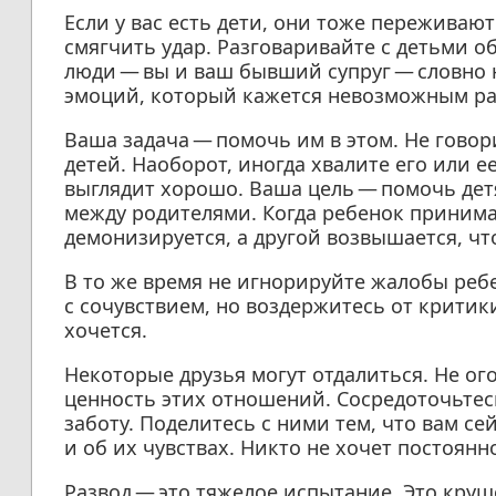
Если у вас есть дети, они тоже переживают
смягчить удар. Разговаривайте с детьми о
люди — вы и ваш бывший супруг — словно н
эмоций, который кажется невозможным ра
Ваша задача — помочь им в этом. Не говор
детей. Наоборот, иногда хвалите его или е
выглядит хорошо. Ваша цель — помочь де
между родителями. Когда ребенок принимае
демонизируется, а другой возвышается, чт
В то же время не игнорируйте жалобы ребе
с сочувствием, но воздержитесь от критики
хочется.
Некоторые друзья могут отдалиться. Не ог
ценность этих отношений. Сосредоточьтесь
заботу. Поделитесь с ними тем, что вам се
и об их чувствах. Никто не хочет постоянн
Развод — это тяжелое испытание. Это круш