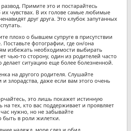
 развод. Примите это и постарайтесь
б их чувствах. В их голове самые любимые
енавидят друг друга. Это клубок запутанных
спутать.
ите плохо о бывшем супруге в присутствии
е. Поставьте фотографии, где он/она
тям избежать необходимости выбирать
т чью-то сторону, один из родителей часто
о делает ситуацию еще более болезненной.
нка на другого родителя. Слушайте
 и злорадства, даже если вам этого очень
орчайтесь, это лишь покажет истинную
 на тех, кто вас поддерживает и проявляет
йчас нужно, но не забывайте
о быть в роли жилетки.
ение надежд, море слез и обид.