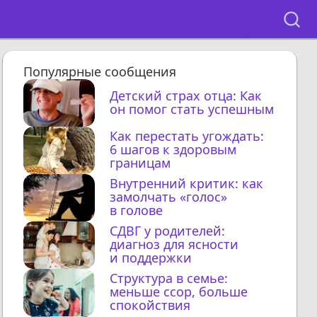
Популярные сообщения
Детский страх отца: Как
он помог стать успешным
Как перестать угождать:
6 шагов к здоровым
границам
Внутренний критик: как
замолчать «голос»
в голове
СДВГ у родителей:
диагноз для ясности
и поддержки
Структура в семье:
меньше ссор, больше
спокойствия