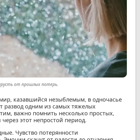
и грусть от прошлых потерь.
 мир, казавшийся незыблемым, в одночасье
т развод одним из самых тяжелых
этим, важно помнить несколько простых,
 через этот непростой период.
дные. Чувство потерянности
. Эмоции скачут от радости до отчаяния