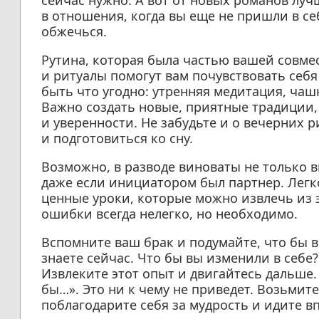
сейчас нужно. А вот от новых романов луч
в отношения, когда вы еще не пришли в се
обжечься.
Рутина, которая была частью вашей совме
и ритуалы помогут вам почувствовать себя
быть что угодно: утренняя медитация, чаш
Важно создать новые, приятные традиции,
и уверенности. Не забудьте и о вечерних 
и подготовиться ко сну.
Возможно, в разводе виноваты не только в
даже если инициатором был партнер. Легк
ценные уроки, которые можно извлечь из 
ошибки всегда нелегко, но необходимо.
Вспомните ваш брак и подумайте, что бы вы
знаете сейчас. Что бы вы изменили в себе
Извлеките этот опыт и двигайтесь дальше. 
бы…». Это ни к чему не приведет. Возьмит
поблагодарите себя за мудрость и идите вп