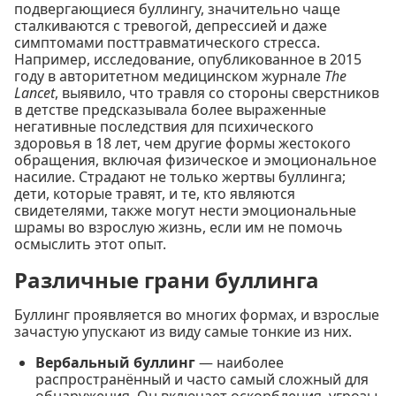
подвергающиеся буллингу, значительно чаще
сталкиваются с тревогой, депрессией и даже
симптомами посттравматического стресса.
Например, исследование, опубликованное в 2015
году в авторитетном медицинском журнале
The
Lancet
, выявило, что травля со стороны сверстников
в детстве предсказывала более выраженные
негативные последствия для психического
здоровья в 18 лет, чем другие формы жестокого
обращения, включая физическое и эмоциональное
насилие. Страдают не только жертвы буллинга;
дети, которые травят, и те, кто являются
свидетелями, также могут нести эмоциональные
шрамы во взрослую жизнь, если им не помочь
осмыслить этот опыт.
Различные грани буллинга
Буллинг проявляется во многих формах, и взрослые
зачастую упускают из виду самые тонкие из них.
Вербальный буллинг
— наиболее
распространённый и часто самый сложный для
обнаружения. Он включает оскорбления, угрозы,