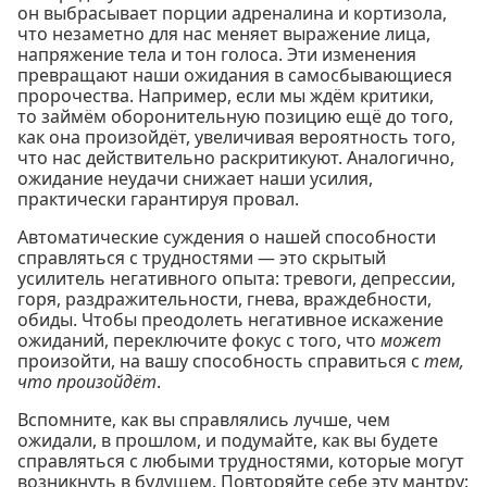
он выбрасывает порции адреналина и кортизола,
что незаметно для нас меняет выражение лица,
напряжение тела и тон голоса. Эти изменения
превращают наши ожидания в самосбывающиеся
пророчества. Например, если мы ждём критики,
то займём оборонительную позицию ещё до того,
как она произойдёт, увеличивая вероятность того,
что нас действительно раскритикуют. Аналогично,
ожидание неудачи снижает наши усилия,
практически гарантируя провал.
Автоматические суждения о нашей способности
справляться с трудностями — это скрытый
усилитель негативного опыта: тревоги, депрессии,
горя, раздражительности, гнева, враждебности,
обиды. Чтобы преодолеть негативное искажение
ожиданий, переключите фокус с того, что
может
произойти, на вашу способность справиться с
тем,
что произойдёт
.
Вспомните, как вы справлялись лучше, чем
ожидали, в прошлом, и подумайте, как вы будете
справляться с любыми трудностями, которые могут
возникнуть в будущем. Повторяйте себе эту мантру: