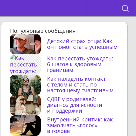
Популярные сообщения
Детский страх отца: Как
он помог стать успешным
Как перестать угождать:
6 шагов к здоровым
границам
Как наладить контакт
с телом и стать по-
настоящему счастливым
СДВГ у родителей:
диагноз для ясности
и поддержки
Внутренний критик: как
замолчать «голос»
в голове