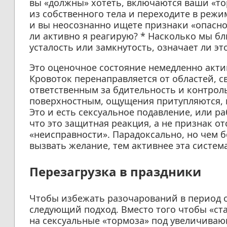
вы «должны» хотеть, включаются ваши «то
из собственного тела и переходите в режи
и вы неосознанно ищете признаки «опасно
ли активно я реагирую? * Насколько мы бли
усталость или замкнутость, означает ли это
Это оценочное состояние немедленно акти
Кровоток перенаправляется от областей, с
ответственным за бдительность и контроль
поверхностным, ощущения притупляются, и
Это и есть сексуальное подавление, или р
что это защитная реакция, а не признак о
«неисправности». Парадоксально, но чем 
вызвать желание, тем активнее эта система
Перезагрузка в праздники
Чтобы избежать разочарований в период о
следующий подход. Вместо того чтобы «ст
на сексуальные «тормоза» под увеличиваю