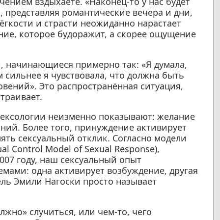
гчением вздыхаете. «Наконец-то у нас будет
ы, представляя романтические вечера и дни,
ёгкости и страсти неожиданно нарастает
ние, которое будоражит, а скорее ощущение
, начинающиеся примерно так: «Я думала,
м сильнее я чувствовала, что должна быть
овений». Это распространённая ситуация,
траивает.
сексологии неизменно показывают: желание
ний. Более того, принуждение активирует
лять сексуальный отклик. Согласно модели
l Control Model of Sexual Response),
007 году, наш сексуальный опыт
мами: одна активирует возбуждение, другая
тель Эмили Нагоски просто называет
олжно» случиться, или чем-то, чего