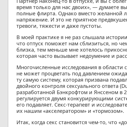
Партнёр наконец-то в отпуске, и вы с обле
время только для нас двоих», — думаете в
полные флирта. Однако вместо желанной л
напряжение. И это не приятное предвкуше
тревоги, тяжести и даже пустоты.
В моей практике я не раз слышала истории
что отпуск поможет нам сблизиться, но че
близка, тем меньше мне хотелось прикосн
которая часто вызывает недоумение и расс
Многочисленные исследования в области 
не может процветать под давлением ожида
ту самую систему, которая призвана подав
двойного контроля сексуального ответа (Dua
разработанной Бэнкрофтом и Янссеном в 2
регулируется двумя конкурирующими систе
его подавляет. Секс-терапевт и исследова
их нашим «акселератором» и «тормозом».
Итак, когда секс становится чем-то, что «д