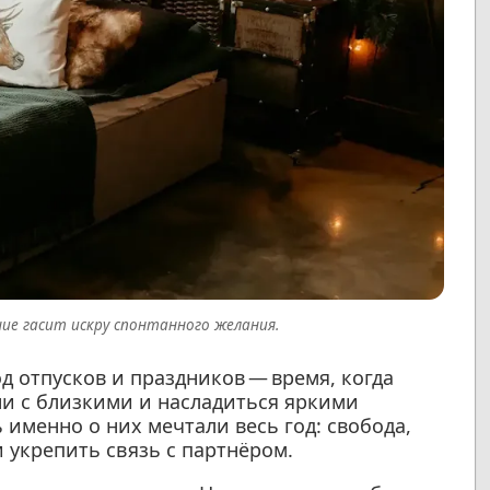
ие гасит искру спонтанного желания.
 отпусков и праздников — время, когда
и с близкими и насладиться яркими
 именно о них мечтали весь год: свобода,
 укрепить связь с партнёром.