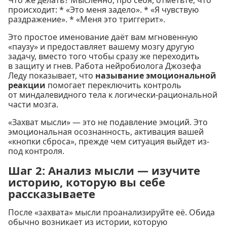
Что же делать? Мысленно, про себя, отметьте, что
происходит: * «Это меня задело». * «Я чувствую
раздражение». * «Меня это триггерит».
Это простое именование даёт вам мгновенную
«паузу» и предоставляет вашему мозгу другую
задачу, вместо того чтобы сразу же переходить
в защиту и гнев. Работа нейробиолога Джозефа
Леду показывает, что
называние эмоциональной
реакции
помогает переключить контроль
от миндалевидного тела к логически-рациональной
части мозга.
«Захват мысли» — это не подавление эмоций. Это
эмоциональная осознанность, активация вашей
«кнопки сброса», прежде чем ситуация выйдет из-
под контроля.
Шаг 2: Анализ мысли — изучите
историю, которую вы себе
рассказываете
После «захвата» мысли проанализируйте её. Обида
обычно возникает из истории, которую