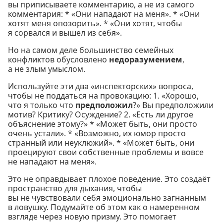
вы приписываете комментарию, а не из самого
комментария: * «Они нападают на меня». * «Они
хотят меня опозорить». * «Они хотят, чтобы
я сорвался и вышел из себя».
Но на самом деле большинство семейных
конфликтов обусловлено
недоразумением
,
а не злым умыслом.
Используйте эти два «инспекторских» вопроса,
чтобы не поддаться на провокацию: 1. «Хорошо,
что я только что
предположил
?» Вы предположили
мотив? Критику? Осуждение? 2. «Есть ли другое
объяснение этому?» * «Может быть, они просто
очень устали». * «Возможно, их юмор просто
странный или неуклюжий». * «Может быть, они
проецируют свои собственные проблемы и вовсе
не нападают на меня».
Это не оправдывает плохое поведение. Это создаёт
пространство для дыхания, чтобы
вы не чувствовали себя эмоционально загнанным
в ловушку. Подумайте об этом как о намеренном
взгляде через новую призму. Это помогает