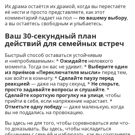
Их драма остаётся их драмой, когда вы перестаёте
её нести и просто представляете, как этот
комментарий падает на пол —
по вашему выбору
,
а вы остаётесь свободным и улыбаетесь.
Ваш 30-секундный план
действий для семейных встреч
Быстрый способ оставаться устойчивым
и «непробиваемым»: *
Ожидайте
неловкого
момента. Тогда он вас не удивит. *
Выберите один
из приёмов «Переключателя мысли»
перед тем,
как войти в комнату. *
Сделайте паузу перед
реакцией
— даже на пару секунд. *
Не спорьте,
просто задавайте вопросы и слушайте
. *
Сделайте короткую прогулку на улице
, чтобы
прийти в себя, если напряжение нарастает. *
Отметьте одну победу
— даже маленькую, когда
вы не поддались на провокацию.
Вы здесь не для того, чтобы соревноваться или что-
то доказывать. Вы здесь, чтобы насладиться
общением с семьёй и наблюдать, как вы сохраняете