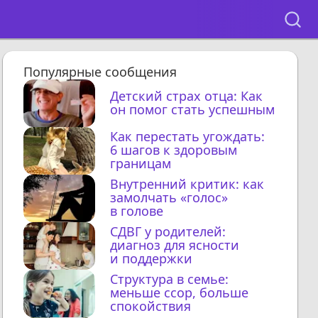
Популярные сообщения
Детский страх отца: Как
он помог стать успешным
Как перестать угождать:
6 шагов к здоровым
границам
Внутренний критик: как
замолчать «голос»
в голове
СДВГ у родителей:
диагноз для ясности
и поддержки
Структура в семье:
меньше ссор, больше
спокойствия