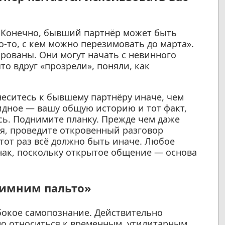
. Конечно, бывший партнёр может быть
о-то, с кем можно перезимовать до марта».
рованы. Они могут начать с невинного
что вдруг «прозрели», поняли, как
неситесь к бывшему партнёру иначе, чем
идное — вашу общую историю и тот факт,
ь. Поднимите планку. Прежде чем даже
я, проведите откровенный разговор
этот раз всё должно быть иначе. Любое
нак, поскольку открытое общение — основа
«зимним пальто»
убокое самопознание. Действительно
но относиться к временным, утилитарным