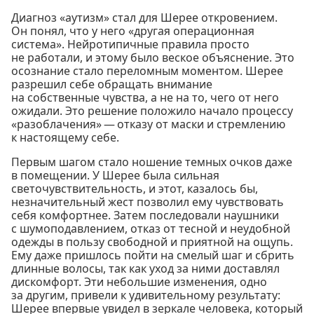
Диагноз «аутизм» стал для Шерее откровением.
Он понял, что у него «другая операционная
система». Нейротипичные правила просто
не работали, и этому было веское объяснение. Это
осознание стало переломным моментом. Шерее
разрешил себе обращать внимание
на собственные чувства, а не на то, чего от него
ожидали. Это решение положило начало процессу
«разоблачения» — отказу от маски и стремлению
к настоящему себе.
Первым шагом стало ношение темных очков даже
в помещении. У Шерее была сильная
светочувствительность, и этот, казалось бы,
незначительный жест позволил ему чувствовать
себя комфортнее. Затем последовали наушники
с шумоподавлением, отказ от тесной и неудобной
одежды в пользу свободной и приятной на ощупь.
Ему даже пришлось пойти на смелый шаг и сбрить
длинные волосы, так как уход за ними доставлял
дискомфорт. Эти небольшие изменения, одно
за другим, привели к удивительному результату:
Шерее впервые увидел в зеркале человека, который