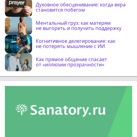
Духовное обесценивание: когда вера
становится побегом
Ментальный груз: как матерям
не выгореть и получить поддержку
Когнитивное делегирование: как
не потерять мышление с ИИ
Как прямое общение спасает
от «иллюзии прозрачности»