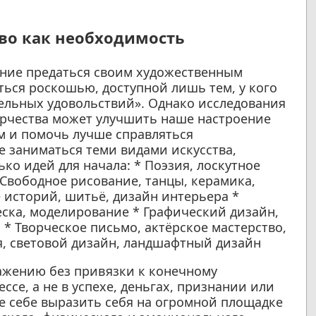
тво как необходимость
ение предаться своим художественным
ться роскошью, доступной лишь тем, у кого
тельных удовольствий». Однако исследования
орчества может улучшить наше настроение
ом и помочь лучше справляться
е заниматься теми видами искусства,
ко идей для начала: * Поэзия, лоскутное
 Свободное рисование, танцы, керамика,
е историй, шитьё, дизайн интерьера *
еска, моделирование * Графический дизайн,
 * Творческое письмо, актёрское мастерство,
, световой дизайн, ландшафтный дизайн
ажению без привязки к конечному
ссе, а не в успехе, деньгах, признании или
е себе выразить себя на огромной площадке