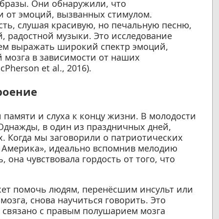
бразы. Они обнаружили, что
и от эмоций, вызванных стимулом.
ть, слушая красивую, но печальную песню,
й, радостной музыки. Это исследование
ожем выражать широкий спектр эмоций,
 мозга в зависимости от наших
erson et al., 2016).
роение
и памяти и слуха к концу жизни. В молодости
Однажды, в один из праздничных дней,
х. Когда мы заговорили о патриотических
ая Америка», идеально вспомнив мелодию
, она чувствовала гордость от того, что
жет помочь людям, перенёсшим инсульт или
зга, снова научиться говорить. Это
о связано с правым полушарием мозга