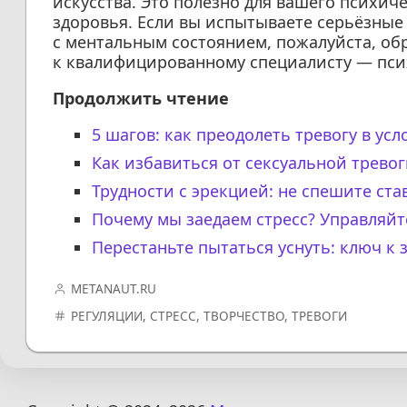
искусства. Это полезно для вашего психич
здоровья. Если вы испытываете серьёзны
с ментальным состоянием, пожалуйста, о
к квалифицированному специалисту — псих
Продолжить чтение
5 шагов: как преодолеть тревогу в ус
Как избавиться от сексуальной тревог
Трудности с эрекцией: не спешите ста
Почему мы заедаем стресс? Управляй
Перестаньте пытаться уснуть: ключ к 
METANAUT.RU
РЕГУЛЯЦИИ
,
СТРЕСС
,
ТВОРЧЕСТВО
,
ТРЕВОГИ