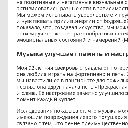
на позитивные и негативные визуальные о
активировались разные сети в зависимост
Мы можем испытывать удовольствие и грус
и чувствовать прилив энергии от бодряще
показало, что, создавая искусство, мы м
активируя множество разнообразных сетей
эмоциональных состояний и намерений (McPh
Музыка улучшает память и наст
Моя 92-летняя свекровь страдала от потер
она любила играть на фортепиано и петь. 
мы навестили её в пансионате для пожилы
песнях, она вдруг начала петь «Прекрасн
и слова. Её настроение заметно улучшилось
помнит каждый куплет.
Исследования показывают, что музыка мо
имеющим повреждения левого полушария мо
связано с тем, что пение преимущественн