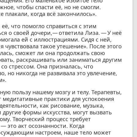
ращения. Его маленькое избитое тело
ное, чтобы спасти её, но не смогли.
е плакали, когда всё закончилось».
 её, что помогло справиться с этим
я о своей дочери,— ответила Лиза. — У неё
могала ей с иллюстрациями. Сидя с ней,
я чувствовала такое утешение». После этого
алась, сможет ли она продолжать свою
овать, раскрашивать или заниматься другим
со стрессом. Она призналась, что
о, но никогда не развивала это увлечение,
м».
ую пользу нашему мозгу и телу. Терапевты,
т медитативные практики для успокоения
еятельности, как рисование, музыка,
и другие формы искусства, могут вызвать
ому. Творческий процесс требует
— это акт осознанности. Когда
осуждающим настроем, наше тело может