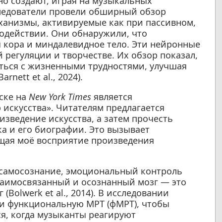
но создают, играя на музыкальных
сследователи провели обширный обзор
ханизмы, активируемые как при пассивном,
одействии. Они обнаружили, что
 кора и миндалевидное тело. Эти нейронные
регуляции и творчестве. Их обзор показал,
яться с жизненными трудностями, улучшая
nett et al., 2024).
ске на
New York Times
является
искусства». Читателям предлагается
изведение искусства, а затем прочесть
а и его биографии. Это вызывает
ащая моё восприятие произведения
 самосознание, эмоциональный контроль
заимосвязанный и осознанный мозг — это
Bolwerk et al., 2014). В исследовании
и функциональную МРТ (фМРТ), чтобы
ся, когда музыканты реагируют