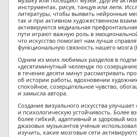
музыку или посещают музеи. Другие актив
инструментах, рисуя, танцуя или лепя. И
литературы, чтобы выявить нейронные ме
так и при активном художественном взаим
активируются медиальная префронтальная
пути играют важную роль в эмоциональной 
что искусство помогает нам лучше справл
функциональную связность нашего мозга (Bar
Одним из моих любимых разделов в подпи
«десятиминутный челлендж по созерцанию 
в течение десяти минут рассматривать про
об истории работы, вдохновении художник
спокойное, созерцательное чувство, обог
и замысла автора.
Создание визуального искусства улучшает
и психологическую устойчивость. Более в
более гибкий, адаптивный и здоровый мозг (
джазовых музыкантов учёные использовал
изучить, какие мозговые сети активируют