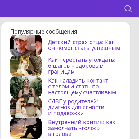
Популярные сообщения
Детский страх отца: Как
он помог стать успешным
Как перестать угождать:
6 шагов к здоровым
границам
Как наладить контакт
с телом и стать по-
настоящему счастливым
СДВГ у родителей:
диагноз для ясности
и поддержки
Внутренний критик: как
замолчать «голос»
в голове