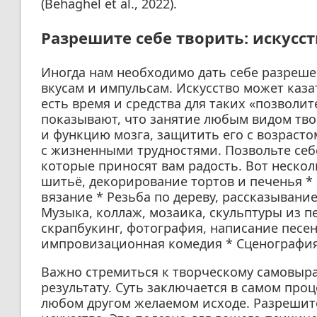
(Behaghel et al., 2022).
Разрешите себе творить: искусс
Иногда нам необходимо дать себе разреш
вкусам и импульсам. Искусство может каза
есть время и средства для таких «позволи
показывают, что занятие любым видом тв
и функцию мозга, защитить его с возраст
с жизненными трудностями. Позвольте себ
которые приносят вам радость. Вот несколь
шитьё, декорирование тортов и печенья *
вязание * Резьба по дереву, рассказывани
Музыка, коллаж, мозаика, скульптуры из п
скрапбукинг, фотография, написание песен
импровизационная комедия * Сценография
Важно стремиться к творческому самовыр
результату. Суть заключается в самом проце
любом другом желаемом исходе. Разрешит