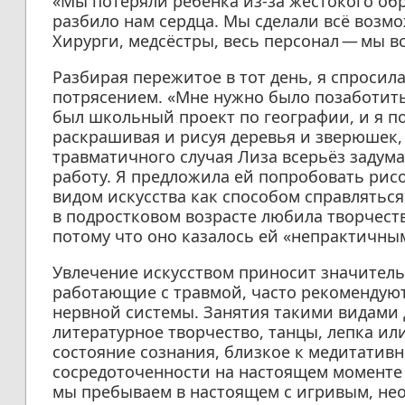
«Мы потеряли ребёнка из-за жестокого об
разбило нам сердца. Мы сделали всё возмож
Хирурги, медсёстры, весь персонал — мы вс
Разбирая пережитое в тот день, я спросила
потрясением. «Мне нужно было позаботитьс
был школьный проект по географии, и я по
раскрашивая и рисуя деревья и зверюшек, 
травматичного случая Лиза всерьёз задум
работу. Я предложила ей попробовать рис
видом искусства как способом справляться 
в подростковом возрасте любила творчеств
потому что оно казалось ей «непрактичны
Увлечение искусством приносит значительн
работающие с травмой, часто рекомендую
нервной системы. Занятия такими видами д
литературное творчество, танцы, лепка ил
состояние сознания, близкое к медитативн
сосредоточенности на настоящем моменте 
мы пребываем в настоящем с игривым, не