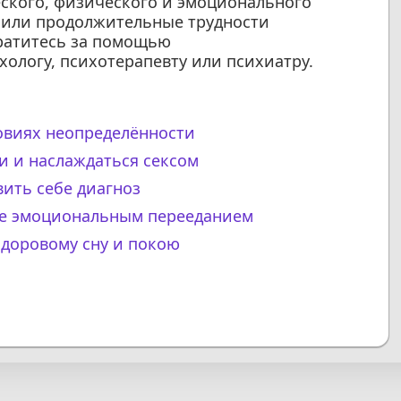
еского, физического и эмоционального
е или продолжительные трудности
братитесь за помощью
ологу, психотерапевту или психиатру.
ловиях неопределённости
и и наслаждаться сексом
вить себе диагноз
те эмоциональным перееданием
здоровому сну и покою