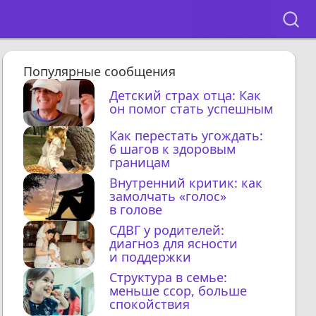
Популярные сообщения
Детский страх отца: Как
он помог стать успешным
Как перестать угождать:
6 шагов к здоровым
границам
Внутренний критик: как
замолчать «голос»
в голове
СДВГ у родителей:
диагноз для ясности
и поддержки
Структура в семье:
меньше ссор, больше
спокойствия