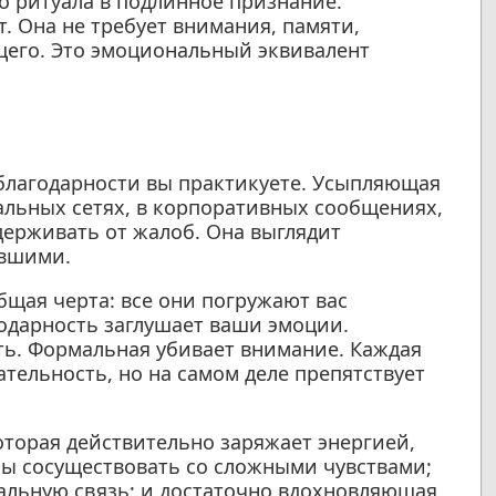
 ритуала в подлинное признание.
. Она не требует внимания, памяти,
щего. Это эмоциональный эквивалент
благодарности вы практикуете. Усыпляющая
альных сетях, в корпоративных сообщениях,
держивать от жалоб. Она выглядит
евшими.
щая черта: все они погружают вас
одарность заглушает ваши эмоции.
ть. Формальная убивает внимание. Каждая
ательность, но на самом деле препятствует
оторая действительно заряжает энергией,
обы сосуществовать со сложными чувствами;
альную связь; и достаточно вдохновляющая,