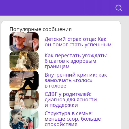
Популярные сообщения
Детский страх отца: Как
он помог стать успешным
Как перестать угождать:
6 шагов к здоровым
границам
Внутренний критик: как
замолчать «голос»
в голове
СДВГ у родителей:
диагноз для ясности
и поддержки
Структура в семье:
меньше ссор, больше
спокойствия