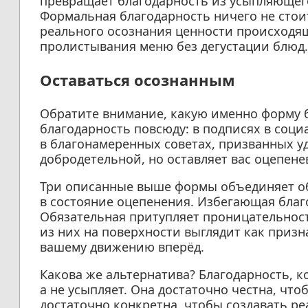
превращает благодарность из усыпляющего
Формальная благодарность ничего не стоит
реального осознания ценности происходя
пролистывания меню без дегустации блюд.
Оставаться осознанным
Обратите внимание, какую именно форму 
благодарность повсюду: в подписях в соци
в благонамеренных советах, призванных у
добродетельной, но оставляет вас оцепен
Три описанные выше формы объединяет об
в состояние оцепенения. Избегающая благ
Обязательная притупляет проницательнос
из них на поверхности выглядит как призн
вашему движению вперёд.
Какова же альтернатива? Благодарность, к
а не усыпляет. Она достаточно честна, чт
достаточно конкретна, чтобы создавать ре