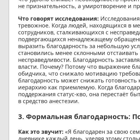
не признательность, а умиротворение и п
Что говорят исследования:
Исследования
тревожное. Когда людей, находящихся в м
сотрудников, сталкивающихся с несправед
подвергающихся ненадлежащему обращени
выразить благодарность за небольшую усл
становились менее склонными отстаивать
несправедливости. Благодарность заставл
власти. Почему? Потому что выражение б
обидчика, что снижало мотивацию требов
благодарность может снижать готовность к
иерархию как приемлемую. Когда благодар
поддержания статус-кво, она перестаёт б
в средство анестезии.
3. Формальная благодарность: 
Как это звучит:
«Я благодарен за свою сем
дневнике каждый день, уделяя этому стол