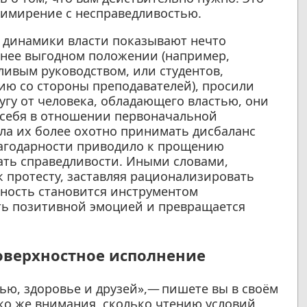
римирение с несправедливостью.
 динамики власти показывают нечто
енее выгодном положении (например,
ливым руководством, или студентов,
ю со стороны преподавателей), просили
угу от человека, обладающего властью, они
 себя в отношении первоначальной
яла их более охотно принимать дисбаланс
лагодарности приводило к прощению
ать справедливости. Иными словами,
 протесту, заставляя рационализировать
ность становится инструментом
ыть позитивной эмоцией и превращается
Поверхностное исполнение
ью, здоровье и друзей»,— пишете вы в своём
ько же внимания, сколько чтению условий