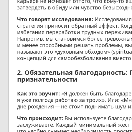
карьере не исчезает оттого, что кому-то е
затвердеть в обиду или чувство безысходн
Что говорят исследования:
Исследования 
стратегия приносит обратный эффект. Ког
избегания переработки трудных пережива
Напротив, мы становимся более тревожным
и менее способными решать проблемы, вы
называют это «духовным обходом» (spiritu
концепций для самообезболивания вместо 
2. Обязательная благодарность:
признательности
Как это звучит:
«Я должен быть благодарен
я уже полгода работаю за троих». Или: «М
дне рождения — не стоит поднимать шум из
Что происходит:
Вы используете благодар
заслуживаете. Каждый минимальный жест р
что удобно снимает необходимость просить