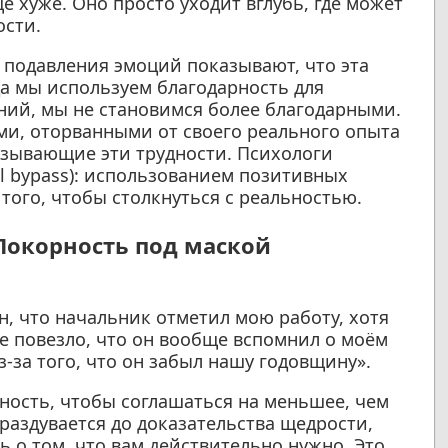
щё хуже. Оно просто уходит вглубь, где может
ости.
подавления эмоций показывают, что эта
да мы используем благодарность для
ний, мы не становимся более благодарными.
и, оторванными от своего реального опыта
зывающие эти трудности. Психологи
al bypass): использованием позитивных
того, чтобы столкнуться с реальностью.
 Покорность под маской
, что начальник отметил мою работу, хотя
не повезло, что он вообще вспомнил о моём
-за того, что он забыл нашу годовщину».
ность, чтобы соглашаться на меньшее, чем
аздувается до доказательства щедрости,
 о том, что вам действительно нужно. Это