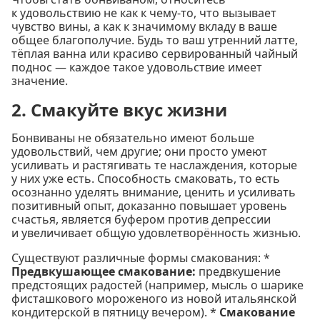
к удовольствию не как к чему-то, что вызывает
чувство вины, а как к значимому вкладу в ваше
общее благополучие. Будь то ваш утренний латте,
тёплая ванна или красиво сервированный чайный
поднос — каждое такое удовольствие имеет
значение.
2. Смакуйте вкус жизни
Бонвиваны не обязательно имеют больше
удовольствий, чем другие; они просто умеют
усиливать и растягивать те наслаждения, которые
у них уже есть. Способность смаковать, то есть
осознанно уделять внимание, ценить и усиливать
позитивный опыт, доказанно повышает уровень
счастья, является буфером против депрессии
и увеличивает общую удовлетворённость жизнью.
Существуют различные формы смакования: *
Предвкушающее смакование:
предвкушение
предстоящих радостей (например, мысль о шарике
фисташкового мороженого из новой итальянской
кондитерской в пятницу вечером). *
Смакование