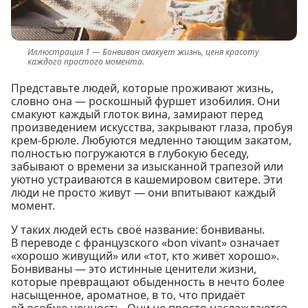
Бонвиван смакует жизнь, ценя красоту
каждого простого момента.
Представьте людей, которые проживают жизнь,
словно она — роскошный фуршет изобилия. Они
смакуют каждый глоток вина, замирают перед
произведением искусства, закрывают глаза, пробуя
крем-брюле. Любуются медленно тающим закатом,
полностью погружаются в глубокую беседу,
забывают о времени за изысканной трапезой или
уютно устраиваются в кашемировом свитере. Эти
люди не просто живут — они впитывают каждый
момент.
У таких людей есть своё название: бонвиваны.
В переводе с французского «bon vivant» означает
«хорошо живущий» или «тот, кто живёт хорошо».
Бонвиваны — это истинные ценители жизни,
которые превращают обыденность в нечто более
насыщенное, ароматное, в то, что придаёт
ей особую ценность. Они не просто наслаждаются