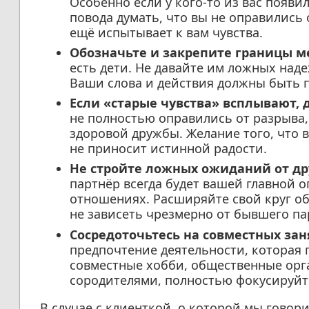
Особенно если у кого-то из вас появи
повода думать, что вы не оправились
ещё испытывает к вам чувства.
Обозначьте и закрепите границы м
есть дети. Не давайте им ложных наде
Ваши слова и действия должны быть 
Если «старые чувства» всплывают, 
не полностью оправились от разрыва,
здоровой дружбы. Желание того, что 
не приносит истинной радости.
Не стройте ложных ожиданий от д
партнёр всегда будет вашей главной о
отношениях. Расширяйте свой круг о
не зависеть чрезмерно от бывшего па
Сосредоточьтесь на совместных заня
предпочтение деятельности, которая 
совместные хобби, общественные орга
сородителями, полностью фокусируйте
В случае с клиенткой, о которой мы говор