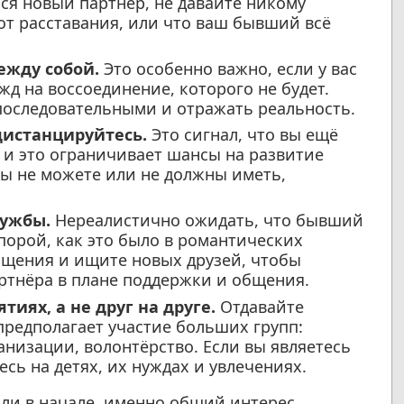
лся новый партнёр, не давайте никому
 от расставания, или что ваш бывший всё
ежду собой.
Это особенно важно, если у вас
жд на воссоединение, которого не будет.
последовательными и отражать реальность.
дистанцируйтесь.
Это сигнал, что вы ещё
 и это ограничивает шансы на развитие
вы не можете или не должны иметь,
ружбы.
Нереалистично ожидать, что бывший
порой, как это было в романтических
бщения и ищите новых друзей, чтобы
ртнёра в плане поддержки и общения.
тиях, а не друг на друге.
Отдавайте
предполагает участие больших групп:
низации, волонтёрство. Если вы являетесь
сь на детях, их нуждах и увлечениях.
или в начале, именно общий интерес