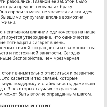
ти разошлись. Главной её заботой было
 которая предшествовала их браку
на спросила меня, не является ли эта идея
 с бывшими супругами вполне возможна
а жизни.
о негативном влиянии одиночества на наше
цитируется утверждение, что одиночество
ие пятнадцати сигарет в день.
жеских связей сокращается из-за множества
ств и постоянной занятости. Сегодня
еньше беспокойства, чем чрезмерная
, стоит внимательно относиться к развитию
то касается и тех связей, которые
ьную поддержку и стабильность, даже если
да. В некоторых случаях сохранение
м может быть вполне оправданным шагом.
артнёром и стоит