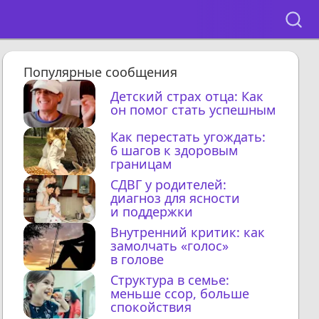
Популярные сообщения
Детский страх отца: Как
он помог стать успешным
Как перестать угождать:
6 шагов к здоровым
границам
СДВГ у родителей:
диагноз для ясности
и поддержки
Внутренний критик: как
замолчать «голос»
в голове
Структура в семье:
меньше ссор, больше
спокойствия