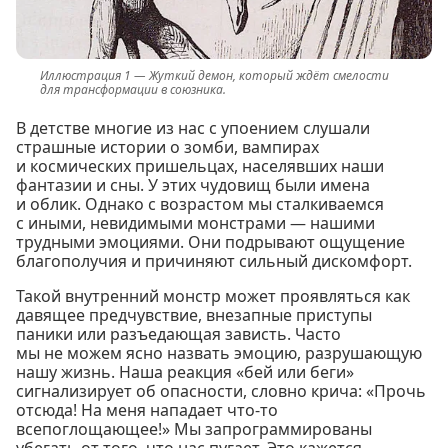
Жуткий демон, который ждёт смелости
для трансформации в союзника.
В детстве многие из нас с упоением слушали
страшные истории о зомби, вампирах
и космических пришельцах, населявших наши
фантазии и сны. У этих чудовищ были имена
и облик. Однако с возрастом мы сталкиваемся
с иными, невидимыми монстрами — нашими
трудными эмоциями. Они подрывают ощущение
благополучия и причиняют сильный дискомфорт.
Такой внутренний монстр может проявляться как
давящее предчувствие, внезапные приступы
паники или разъедающая зависть. Часто
мы не можем ясно назвать эмоцию, разрушающую
нашу жизнь. Наша реакция «бей или беги»
сигнализирует об опасности, словно крича: «Прочь
отсюда! На меня нападает что-то
всепоглощающее!» Мы запрограммированы
убегать от того, что нас пугает. Это кажется