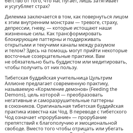
бегство от того, что нас пугает, лишь затягивает
и усугубляет страх?
Дилемма заключается в том, как повернуться лицом
к этим внутренним монстрам — тревоге, страху,
депрессии, гневу, — которые истощают наши
жизненные силы. Как трансформировать
блокирующие паттерны и поддерживать
открытыми и текучими каналы между разумом
и телом? Здесь на помощь могут прийти некоторые
восточные созерцательные практики. Вам
не обязательно быть буддистом или медитировать,
чтобы получить от них пользу.
Тибетская буддийская учительница Цультрим
Аллионе предлагает современную практику,
называемую «Кормление демонов» (Feeding the
Demons), цель которой — преобразовать
негативные и саморазрушительные паттерны
в союзников. Оригинальная тибетская буддийская
практика известна как Чод. В переводе с тибетского
Чод означает «прорубание» — прорубание
препятствий к благополучию и эмоциональной
свободе. Вместо того чтобы отрицать или убегать