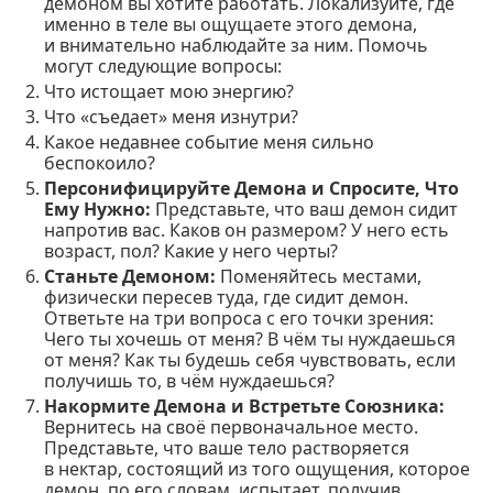
демоном вы хотите работать. Локализуйте, где
именно в теле вы ощущаете этого демона,
и внимательно наблюдайте за ним. Помочь
могут следующие вопросы:
Что истощает мою энергию?
Что «съедает» меня изнутри?
Какое недавнее событие меня сильно
беспокоило?
Персонифицируйте Демона и Спросите, Что
Ему Нужно:
Представьте, что ваш демон сидит
напротив вас. Каков он размером? У него есть
возраст, пол? Какие у него черты?
Станьте Демоном:
Поменяйтесь местами,
физически пересев туда, где сидит демон.
Ответьте на три вопроса с его точки зрения:
Чего ты хочешь от меня? В чём ты нуждаешься
от меня? Как ты будешь себя чувствовать, если
получишь то, в чём нуждаешься?
Накормите Демона и Встретьте Союзника:
Вернитесь на своё первоначальное место.
Представьте, что ваше тело растворяется
в нектар, состоящий из того ощущения, которое
демон, по его словам, испытает, получив