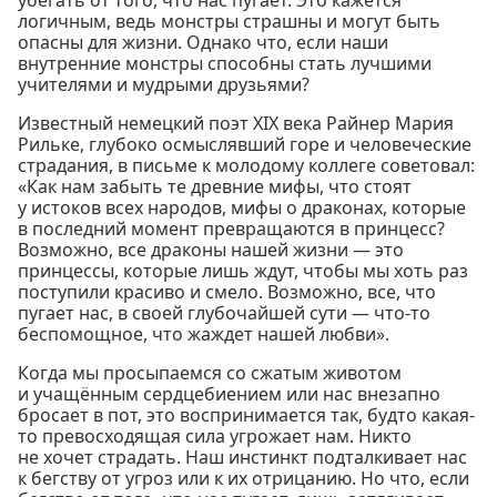
логичным, ведь монстры страшны и могут быть
опасны для жизни. Однако что, если наши
внутренние монстры способны стать лучшими
учителями и мудрыми друзьями?
Известный немецкий поэт XIX века Райнер Мария
Рильке, глубоко осмыслявший горе и человеческие
страдания, в письме к молодому коллеге советовал:
«Как нам забыть те древние мифы, что стоят
у истоков всех народов, мифы о драконах, которые
в последний момент превращаются в принцесс?
Возможно, все драконы нашей жизни — это
принцессы, которые лишь ждут, чтобы мы хоть раз
поступили красиво и смело. Возможно, все, что
пугает нас, в своей глубочайшей сути — что-то
беспомощное, что жаждет нашей любви».
Когда мы просыпаемся со сжатым животом
и учащённым сердцебиением или нас внезапно
бросает в пот, это воспринимается так, будто какая-
то превосходящая сила угрожает нам. Никто
не хочет страдать. Наш инстинкт подталкивает нас
к бегству от угроз или к их отрицанию. Но что, если