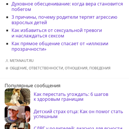
Духовное обесценивание: когда вера становится
побегом
3 причины, почему родители терпят агрессию
взрослых детей
Как избавиться от сексуальной тревоги
и наслаждаться сексом
Как прямое общение спасает от «иллюзии
прозрачности»
METANAUT.RU
ОБЩЕНИЕ
,
ОТВЕТСТВЕННОСТИ
,
ОТНОШЕНИЯ
,
ПОВЕДЕНИЯ
Популярные сообщения
Как перестать угождать: 6 шагов
к здоровым границам
Детский страх отца: Как он помог стать
успешным
СДВГ у родителей: диагноз для ясности