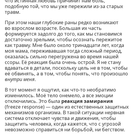
что истинная любовь причинит нам боль,
подобную той, что мы уже пережили из-за старых
травм.
При этом наши глубокие раны редко возникают
во взрослом возрасте. Большая их часть
формируется задолго до того, как мы становимся
достаточно зрелыми, чтобы осознать пережитое
как травму. Мне было около тринадцати лет, когда
моя мама, переживавшая тогда сложный период,
оказалась сильно перегружена во время нашей
ссоры. Её реакция была очень острой. Я не стану
вдаваться в детали, поскольку цель не в том, чтобы
её обвинять, а в том, чтобы понять, что произошло
внутри меня
.
В тот момент я ощутил, как что-то необратимо
изменилось. Моё тело онемело, а все эмоции
отключились. Это была
реакция замирания
(freeze response) — один из естественных защитных
механизмов организма. В такой ситуации нервная
система отключает чувства и движения, чтобы
защитить человека, когда кажется, что с угрозой
невозможно справиться ни борьбой, ни бегством.