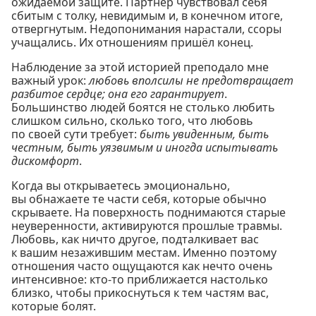
ожидаемой защите. Партнёр чувствовал себя
сбитым с толку, невидимым и, в конечном итоге,
отвергнутым. Недопонимания нарастали, ссоры
учащались. Их отношениям пришёл конец.
Наблюдение за этой историей преподало мне
важный урок:
любовь вполсилы не предотвращает
разбитое сердце; она его гарантирует
.
Большинство людей боятся не столько любить
слишком сильно, сколько того, что любовь
по своей сути требует:
быть увиденным, быть
честным, быть уязвимым и иногда испытывать
дискомфорт
.
Когда вы открываетесь эмоционально,
вы обнажаете те части себя, которые обычно
скрываете. На поверхность поднимаются старые
неуверенности, активируются прошлые травмы.
Любовь, как ничто другое, подталкивает вас
к вашим незажившим местам. Именно поэтому
отношения часто ощущаются как нечто очень
интенсивное: кто-то приближается настолько
близко, чтобы прикоснуться к тем частям вас,
которые болят.