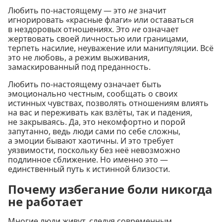
Любить по-настоящему — это
не
значит
игнорировать «красные флаги» или оставаться
в нездоровых отношениях. Это
не
означает
жертвовать своей личностью или границами,
терпеть насилие, неуважение или манипуляции. Всё
это не любовь, а режим выживания,
замаскированный под преданность.
Любить по-настоящему означает быть
эмоционально честным, сообщать о своих
истинных чувствах, позволять отношениям влиять
на вас и переживать как взлёты, так и падения,
не закрываясь. Да, это некомфортно и порой
запутанно, ведь люди сами по себе сложны,
а эмоции бывают хаотичны. И это требует
уязвимости, поскольку без неё невозможно
подлинное сближение. Но именно это —
единственный путь к истинной близости.
Почему избегание боли никогда
не работает
Многие люди живут, следуя современным