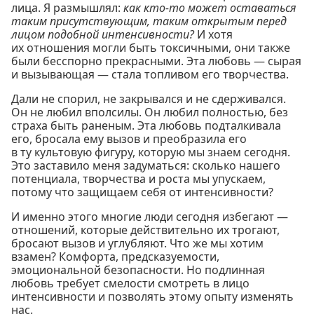
лица. Я размышлял:
как кто-то может оставаться
таким присутствующим, таким открытым перед
лицом подобной интенсивности?
И хотя
их отношения могли быть токсичными, они также
были бесспорно прекрасными. Эта любовь — сырая
и вызывающая — стала топливом его творчества.
Дали не спорил, не закрывался и не сдерживался.
Он не любил вполсилы. Он любил полностью, без
страха быть раненым. Эта любовь подталкивала
его, бросала ему вызов и преобразила его
в ту культовую фигуру, которую мы знаем сегодня.
Это заставило меня задуматься: сколько нашего
потенциала, творчества и роста мы упускаем,
потому что защищаем себя от интенсивности?
И именно этого многие люди сегодня избегают —
отношений, которые действительно их трогают,
бросают вызов и углубляют. Что же мы хотим
взамен? Комфорта, предсказуемости,
эмоциональной безопасности. Но подлинная
любовь требует смелости смотреть в лицо
интенсивности и позволять этому опыту изменять
нас.