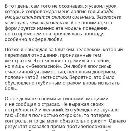
В тот день, сам того не осознавая, я усвоил урок,
который сопровождал меня долгие годы:
когда
эмоции становятся слишком сильными, безопаснее
исчезнуть, чем выразить их
. Я не понимал, что
формируется именно эта модель поведения,
но со временем она проявлялась повсюду,
особенно в сфере любви.
Позже я наблюдал за близким человеком, который
переживал отношения, пронизанные тем
же страхом. Этот человек стремился к любви,
но лишь к «безопасной». Он любил вполсилы:
с частичной уязвимостью, неполным доверием,
половинчатой честностью. Вероятно, это было
обусловлено глубинным страхом вновь испытать
боль.
Он не делился своими истинными эмоциями
и не сообщал о страхах. Не выражал своих
потребностей и желаний. Его убеждение звучало
так: «Если я полностью откроюсь, то потеряю
контроль, и тогда меня обязательно ранят». Однако
результат оказался прямо противоположным