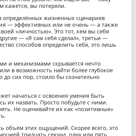
вам кажется, вы потеряли.
з определённых жизненных сценариев
ия — эффективных или не очень — а также
оей «личностью». Это тот, кем вы себя
 другие — «Я сам себя сделал», третьи —
ество способов определить себя, это лишь
ями и механизмами скрывается нечто
или в возможность найти более глубокое
но до сих пор, стоило бы сознательно
может начаться с освоения умения быть
ь их назвать. Просто побудьте с ними.
нять. Не оценивайте их как «позитивные»
ь.
сь объём этих ощущений. Скорее всего, это
эмоцией тридцать секунд, одну или пять