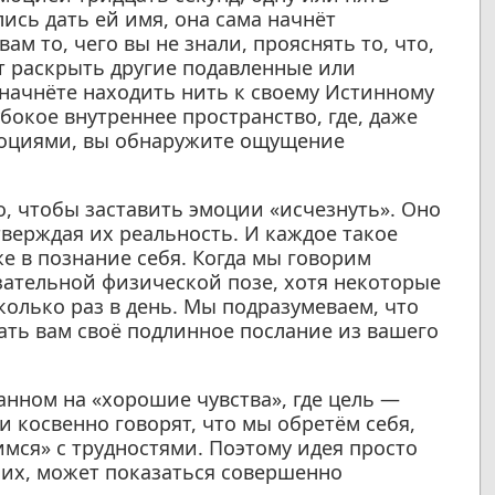
лись дать ей имя, она сама начнёт
ам то, чего вы не знали, прояснять то, что,
т раскрыть другие подавленные или
 начнёте находить нить к своему Истинному
убокое внутреннее пространство, где, даже
моциями, вы обнаружите ощущение
о, чтобы заставить эмоции «исчезнуть». Оно
верждая их реальность. И каждое такое
же в познание себя. Когда мы говорим
зательной физической позе, хотя некоторые
колько раз в день. Мы подразумеваем, что
ть вам своё подлинное послание из вашего
нном на «хорошие чувства», где цель —
и косвенно говорят, что мы обретём себя,
имся» с трудностями. Поэтому идея просто
 их, может показаться совершенно