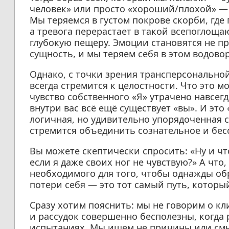
человек» или просто «хороший/плохой» — 
Мы теряемся в густом покрове скорби, где
а тревога перерастает в такой всепоглоща
глубокую пещеру. Эмоции становятся не п
сущность, и мы теряем себя в этом водовор
Однако, с точки зрения трансперсонально
всегда стремится к целостности. Что это м
чувство собственного «Я» утрачено навсегда
внутри вас всё ещё существует «вы». И это
логичная, но удивительно упорядоченная 
стремится объединить сознательное и бес
Вы можете скептически спросить: «Ну и что
если я даже своих ног не чувствую?» А что
необходимого для того, чтобы однажды об
потери себя — это тот самый путь, которы
Сразу хотим пояснить: мы не говорим о кл
и рассудок совершенно бесполезны, когда
испытаниях. Мы ищем не причины или смы