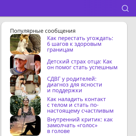
Популярные сообщения
Как перестать угождать:
6 шагов к здоровым
границам
Детский страх отца: Как
он помог стать успешным
СДВГ у родителей:
диагноз для ясности
и поддержки
Как наладить контакт
с телом и стать по-
настоящему счастливым
Внутренний критик: как
замолчать «голос»
в голове