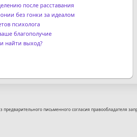
целению после расставания
монии без гонки за идеалом
етов психолога
 ваше благополучие
 и найти выход?
з предварительного письменного согласия правообладателя зап