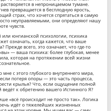
растворяется в непроницаемом тумане.
 гнев превращается в бесплодную ярость,
ющий страх, что хочется спрятаться в самую
росто неуправляемыми, они определяют нашу
оте чувств.
й или юнгианской психологии, психика
ожет означать, когда кажется, что ваше
? Прежде всего, это означает, что где-то
 «вы» — ваша психика: более глубокая, менее
сила, которая на протяжении всей жизни
сознательное.
 мне с этого глубокого внутреннего мира,
, если потеря опоры — это часть процесса,
рести крылья? Что, если ощущение полной
й ведёт к обретению вашего Истинного Я?
ише «всё происходит не просто так». Логика
 речь идёт о тяжелейших жизненных
сл на этом уровне. Мы ищем вас — саму