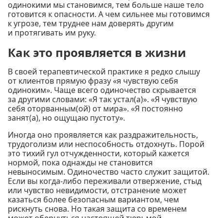
одинокими мы становимся, тем больше наше тело
готовится к опасности. А чем сильнее мы готовимся
к угрозе, тем труднее нам доверять другим
и протягивать им руку.
Как это проявляется в жизни
В своей терапевтической практике я редко слышу
от клиентов прямую фразу «я чувствую себя
одиноким». Чаще всего одиночество скрывается
за другими словами: «Я так устал(а)». «Я чувствую
себя оторванным(ой) от мира». «Я постоянно
занят(а), но ощущаю пустоту».
Иногда оно проявляется как раздражительность,
трудоголизм или неспособность отдохнуть. Порой
это тихий гул отчужденности, который кажется
нормой, пока однажды не становится
невыносимым. Одиночество часто служит защитой.
Если вы когда-либо переживали отвержение, стыд
или чувство невидимости, отстранение может
казаться более безопасным вариантом, чем
рискнуть снова. Но такая защита со временем
может обернуться настоящей тюрьмой.