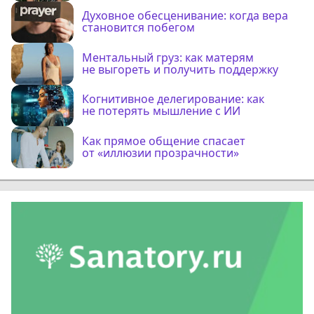
Духовное обесценивание: когда вера
становится побегом
Ментальный груз: как матерям
не выгореть и получить поддержку
Когнитивное делегирование: как
не потерять мышление с ИИ
Как прямое общение спасает
от «иллюзии прозрачности»