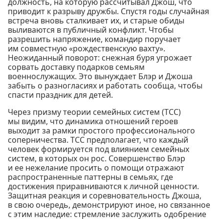
должность, на которую рассчитывал Джош, что
приводит к разрыву дружбы. Спустя годы случайная
встреча вновь сталкивает их, и старые обиды
выливаются в публичный конфликт. Чтобы
разрешить напряжение, командир поручает
им совместную «рождественскую вахту».
Неожиданный поворот: снежная буря угрожает
сорвать доставку подарков семьям
военнослужащих. Это вынуждает Блэр и Джоша
забыть о разногласиях и работать сообща, чтобы
спасти праздник для детей.
Через призму теории семейных систем (ТСС)
мы видим, что динамика отношений героев
выходит за рамки простого профессионального
соперничества. ТСС предполагает, что каждый
человек формируется под влиянием семейных
систем, в которых он рос. Совершенство Блэр
и ее нежелание просить о помощи отражают
распространенные паттерны в семьях, где
достижения приравниваются к личной ценности.
Защитная реакция и соревновательность Джоша,
в свою очередь, демонстрируют иное, но связанное
с этим наследие: стремление заслужить одобрение