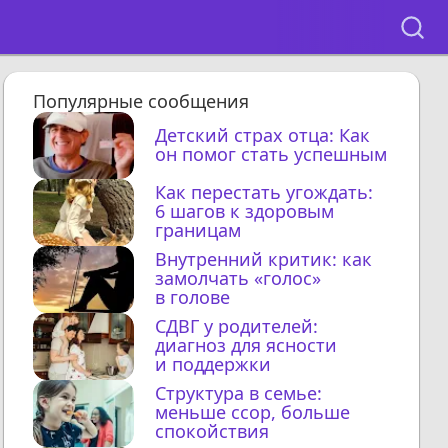
Популярные сообщения
Детский страх отца: Как
он помог стать успешным
Как перестать угождать:
6 шагов к здоровым
границам
Внутренний критик: как
замолчать «голос»
в голове
СДВГ у родителей:
диагноз для ясности
и поддержки
Структура в семье:
меньше ссор, больше
спокойствия