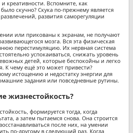
и креативности. Вспомните, как
 было скучно? Скука по-прежнему является
 развлечений, развития саморегуляции
жении или прикованы к экранам, не получают
развивающегося мозга. Вся эта физическая
ннюю перестимуляцию. Их нервная система
стоятельно успокаиваться, снижать уровень
ревожных детей, которые беспокойны и легко
я. К чему ещё это может привести?
ому истощению и недостатку энергии для
домашние задания или повседневные рутины.
ие жизнестойкость?
тойкость, формируется тогда, когда
тата, а затем пытаемся снова. Она строится
восстанавливаться после них, на умении
ить по-другому в следующий раз. Когда