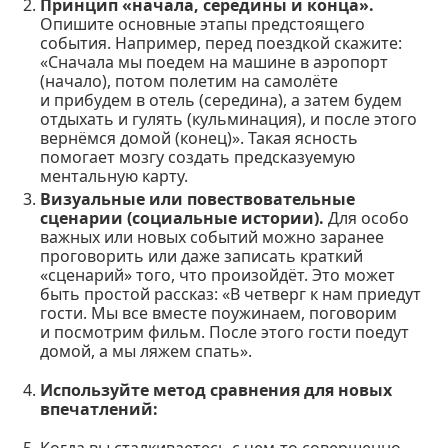
Принцип «начала, середины и конца».
Опишите основные этапы предстоящего
события. Например, перед поездкой скажите:
«Сначала мы поедем на машине в аэропорт
(начало), потом полетим на самолёте
и прибудем в отель (середина), а затем будем
отдыхать и гулять (кульминация), и после этого
вернёмся домой (конец)». Такая ясность
помогает мозгу создать предсказуемую
ментальную карту.
Визуальные или повествовательные
сценарии (социальные истории).
Для особо
важных или новых событий можно заранее
проговорить или даже записать краткий
«сценарий» того, что произойдёт. Это может
быть простой рассказ: «В четверг к нам приедут
гости. Мы все вместе поужинаем, поговорим
и посмотрим фильм. После этого гости поедут
домой, а мы ляжем спать».
Используйте метод сравнения для новых
впечатлений:
Когда вы сталкиваетесь с чем-то совершенно