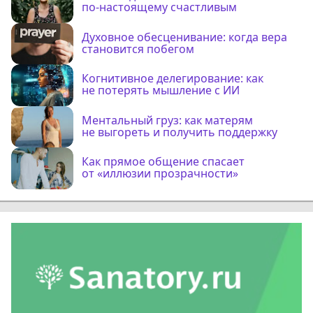
по-настоящему счастливым
Духовное обесценивание: когда вера
становится побегом
Когнитивное делегирование: как
не потерять мышление с ИИ
Ментальный груз: как матерям
не выгореть и получить поддержку
Как прямое общение спасает
от «иллюзии прозрачности»