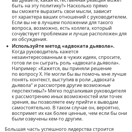
вы думаете, какая естественная реакция может
быть на эту политику?» Насколько прямо
вы сможете выразить свои мысли, зависит
от характера ваших отношений с руководителем.
Если вы не в лучшем положении для такого
вопроса, возможно, есть коллега, который
сочувствует проблемам и лучше расположен для
их обсуждения.
Используйте метод «адвоката дьявола».
Когда руководитель кажется
незаинтересованным в чужих идеях, спросите,
готов ли он сыграть роль «адвоката дьявола».
Например: «Кажется, вы приняли решение
по вопросу X. Не могли бы вы помочь мне лучше
понять контекст, выступив в роли „адвоката
дьявола“ и рассмотрев другие возможные
перспективы?» Мягко подталкивая руководителя
к рассмотрению иных возможностей или точек
зрения, вы позволяете ему прийти к выводам
самостоятельно. В таком случае он, вероятно,
воспримет их как более ценные, чем если бы они
были озвучены кем-то другим.
Большая часть успешного лидерства строится