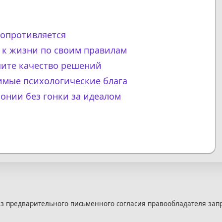
сопротивляется
а к жизни по своим правилам
шите качество решений
имые психологические блага
монии без гонки за идеалом
з предварительного письменного согласия правообладателя зап