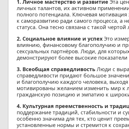
1. Личное мастерство и развитие
Эта цен
личных талантов, их активном применени
полного потенциала. Ключевая мотивация 
к саморазвитию ради самого процесса, а 
статуса. Она тесно связана с такой чертой
2. Социальное влияние и успех
Это измер
влиянию, финансовому благополучию и п
сексуальных партнёров. Люди, для которых
демонстрируют более высокие показатели 
3. Всеобщая справедливость
Люди с выр
справедливости придают большое значение
и благополучию каждого человека, выходя 
мотивированы желанием изменить мир к л
гражданскую позицию и эмпатию к широк
4. Культурная преемственность и тради
поддержание традиций, стабильности и с
особенно значима для тех, кто ценит прее
установленные нормы и стремится к сохр