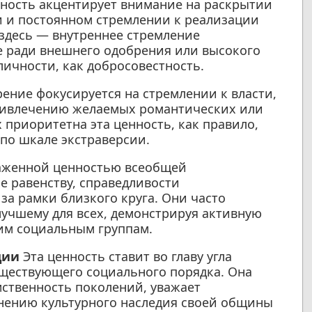
ность акцентирует внимание на раскрытии
и и постоянном стремлении к реализации
здесь — внутреннее стремление
не ради внешнего одобрения или высокого
 личности, как добросовестность.
ение фокусируется на стремлении к власти,
ривлечению желаемых романтических или
 приоритетна эта ценность, как правило,
по шкале экстраверсии.
аженной ценностью всеобщей
 равенству, справедливости
за рамки близкого круга. Они часто
учшему для всех, демонстрируя активную
им социальным группам.
ции
Эта ценность ставит во главу угла
уществующего социального порядка. Она
мственность поколений, уважает
анению культурного наследия своей общины