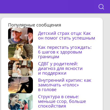
Популярные сообщения
Детский страх отца: Как
он помог стать успешным
Как перестать угождать:
6 шагов к здоровым
границам
СДВГ у родителей:
диагноз для ясности
и поддержки
Внутренний критик: как
замолчать «голос»
в голове
Структура в семье:
меньше ссор, больше
спокойствия