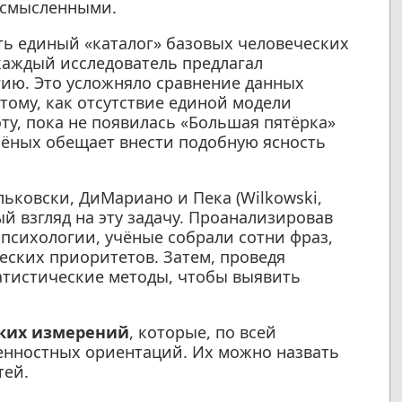
осмысленными.
ть единый «каталог» базовых человеческих
каждый исследователь предлагал
ию. Это усложняло сравнение данных
ому, как отсутствие единой модели
ту, пока не появилась «Большая пятёрка»
учёных обещает внести подобную ясность
ьковски, ДиМариано и Пека (Wilkowski,
ый взгляд на эту задачу. Проанализировав
психологии, учёные собрали сотни фраз,
ских приоритетов. Затем, проведя
атистические методы, чтобы выявить
ких измерений
, которые, по всей
енностных ориентаций. Их можно назвать
тей.