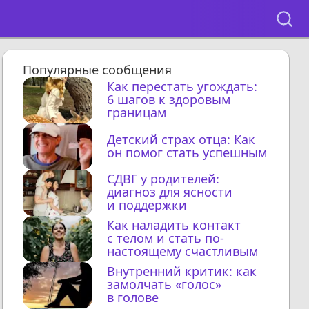
Популярные сообщения
Как перестать угождать:
6 шагов к здоровым
границам
Детский страх отца: Как
он помог стать успешным
СДВГ у родителей:
диагноз для ясности
и поддержки
Как наладить контакт
с телом и стать по-
настоящему счастливым
Внутренний критик: как
замолчать «голос»
в голове