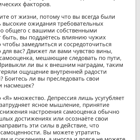
ических факторов.
ите от жизни, потому что вы всегда были
ть высокие ожидания требовательных
ло общего с вашими собственными
 быть, вы поддаётесь влиянию чужих
о чтобы замедлиться и сосредоточиться
 для вас? Движет ли вами чувство вины,
самооценка, мешающие следовать по пути,
Привыкли ли вы к внешним наградам, таким
потеряли ощущение внутренней радости
? Боитесь ли вы преследовать свои
ли насмешек?
 «Я» множество. Депрессия лишь усугубляет
 затрудняет ясное мышление, принятие
и снижения настроения самооценка обычно
ошлых достижениях или осознаёте свои
направить эти силы в действие, что
 самоценности. Вы можете утратить
ям и суждениям, а иногда и вовсе не можете