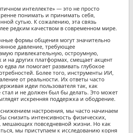
нтичном интеллекте» — это не просто
кренне понимать и принимать себя,
инной сутью. К сожалению, эта связь
олее редким качеством в современном мире.
ичные формы общения могут значительно
оянное давление, требующее
амую привлекательную, остроумную,
k и на других платформах, смещает акцент
о едва ли помогает развивать глубокое
требностей. Более того, инструменты ИИ,
даление от реальности. Их ответы часто
рживая идеи пользователя так, как
 стал и не должен был бы делать. Это может
ыглядят искренняя поддержка и ободрение.
 снижением настроения, мы часто начинаем
бы снизить интенсивность физических,
, мешающих повседневной жизни. Но как
аться, мы приступаем к исследованию корня