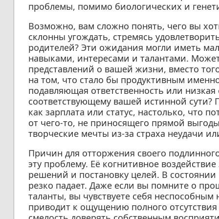
проблемы, помимо биологических и генет
Возможно, вам сложно понять, чего вы хот
склонны угождать, стремясь удовлетвори
родителей? Эти ожидания могли иметь ма
навыками, интересами и талантами. Может
представлений о вашей жизни, вместо тог
на том, что стало бы продуктивным именно
подавляющая ответственность или низкая 
соответствующему вашей истинной сути? 
как зарплата или статус, настолько, что 
от чего-то, не приносящего прямой выгоды
творческие мечты из-за страха неудачи и
Причин для отторжения своего подлинного
эту проблему. Её когнитивное воздействие
решений и постановку целей. В состояни
резко падает. Даже если вы помните о пр
таланты, вы чувствуете себя неспособным 
приводит к ощущению полного отсутствия
смелость доверять собственным восприяти