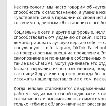
Как психологи, мы часто говорим об «ауте
способность к самопознанию, а умение ис
чувствовать себя в гармонии со своей ист
со своим подлинным «Я» становится всё б
Социальные сети и другие цифровые, нел
способствовать отчуждению от себя. Пост
демонстрировать лучшую версию себя — с
популярную — в Instagram, TikTok, Faceboo
на поверхностные внешние проявления. Эт
самопознание и понимание собственных по
такие как ChatGPT, могут усиливать это от
бывают нереалистично позитивными, подде
настоящий друг или партнёр никогда бы не
искажать наше представление о том, как в
Когда человек сталкивается с выраженным
работу с медикаментозной поддержки, что
когнитивных и эмоциональных симптомов
только «тёмное облако» начинает рассеив