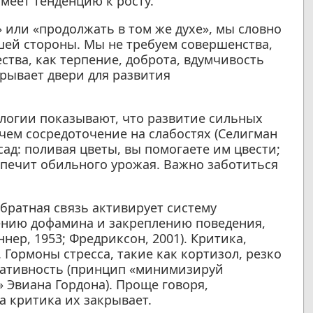
еет тенденцию к росту.
» или «продолжать в том же духе», мы словно
шей стороны. Мы не требуем совершенства,
ства, как терпение, доброта, вдумчивость
рывает двери для развития
логии показывают, что развитие сильных
чем сосредоточение на слабостях (Селигман
сад: поливая цветы, вы помогаете им цвести;
печит обильного урожая. Важно заботиться
братная связь активирует систему
ению дофамина и закреплению поведения,
нер, 1953; Фредриксон, 2001). Критика,
 Гормоны стресса, такие как кортизол, резко
еативность (принцип «минимизируй
 Эвиана Гордона). Проще говоря,
а критика их закрывает.