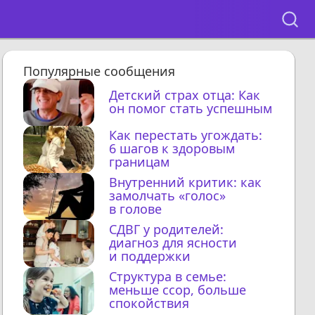
Популярные сообщения
Детский страх отца: Как
он помог стать успешным
Как перестать угождать:
6 шагов к здоровым
границам
Внутренний критик: как
замолчать «голос»
в голове
СДВГ у родителей:
диагноз для ясности
и поддержки
Структура в семье:
меньше ссор, больше
спокойствия