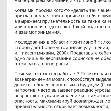
мы обращаем внимание и что поощряем, им
Когда мы просим кого-то «делать так чаще
приглашаем человека проявить себя с луч
а выражаем признательность за такие каче
или хорошая подготовка. Такой подход отк
и взаимопонимания.
Исследования в области позитивной психо
сторон дает более устойчивые улучшения, 
и Чиксентмихайи, 2000). Представьте себе 
одно лишь выдергивание сорняков не обес
о том, что должно расти.
Почему этот метод работает? Позитивная о
вознаграждения мозга, способствуя выдел
делая его более вероятным в будущем (Скин
напротив, часто вызывает реакцию угрозы.
возрастают, сужая мышление и снижая кр
опасность, максимизируй вознаграждение»
признательность открывает возможности, 