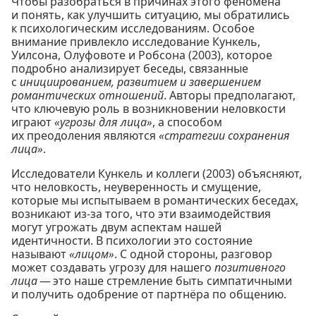
Чтобы разобраться в причинах этого феномена
и понять, как улучшить ситуацию, мы обратились
к психологическим исследованиям. Особое
внимание привлекло исследование Кункель,
Уилсона, Олуфовоте и Робсона (2003), которое
подробно анализирует беседы, связанные
с
инициированием, развитием и завершением
романтических отношений
. Авторы предполагают,
что ключевую роль в возникновении неловкости
играют
«угрозы для лица»
, а способом
их преодоления являются
«стратегии сохранения
лица»
.
Исследователи Кункель и коллеги (2003) объясняют,
что неловкость, неуверенность и смущение,
которые мы испытываем в романтических беседах,
возникают из-за того, что эти взаимодействия
могут угрожать двум аспектам нашей
идентичности. В психологии это состояние
называют
«лицом»
. С одной стороны, разговор
может создавать угрозу для нашего
позитивного
лица
— это наше стремление быть симпатичными
и получить одобрение от партнёра по общению.