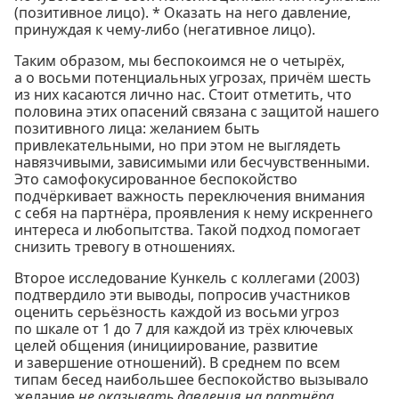
(позитивное лицо). * Оказать на него давление,
принуждая к чему-либо (негативное лицо).
Таким образом, мы беспокоимся не о четырёх,
а о восьми потенциальных угрозах, причём шесть
из них касаются лично нас. Стоит отметить, что
половина этих опасений связана с защитой нашего
позитивного лица: желанием быть
привлекательными, но при этом не выглядеть
навязчивыми, зависимыми или бесчувственными.
Это самофокусированное беспокойство
подчёркивает важность переключения внимания
с себя на партнёра, проявления к нему искреннего
интереса и любопытства. Такой подход помогает
снизить тревогу в отношениях.
Второе исследование Кункель с коллегами (2003)
подтвердило эти выводы, попросив участников
оценить серьёзность каждой из восьми угроз
по шкале от 1 до 7 для каждой из трёх ключевых
целей общения (инициирование, развитие
и завершение отношений). В среднем по всем
типам бесед наибольшее беспокойство вызывало
желание
не оказывать давления на партнёра